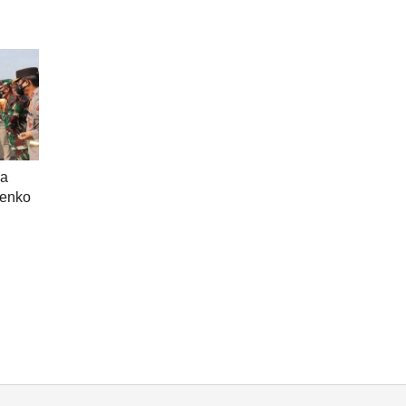
ya
Menko