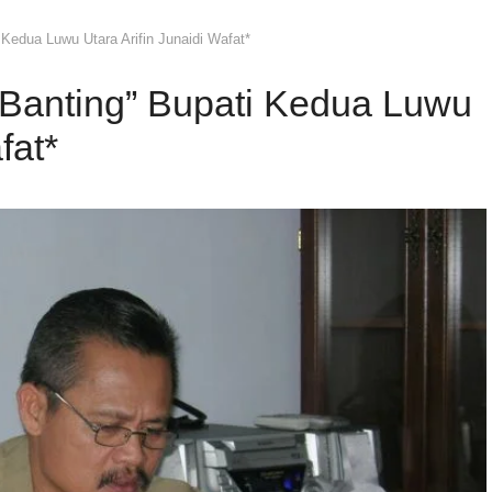
 Kedua Luwu Utara Arifin Junaidi Wafat*
 Banting” Bupati Kedua Luwu
fat*