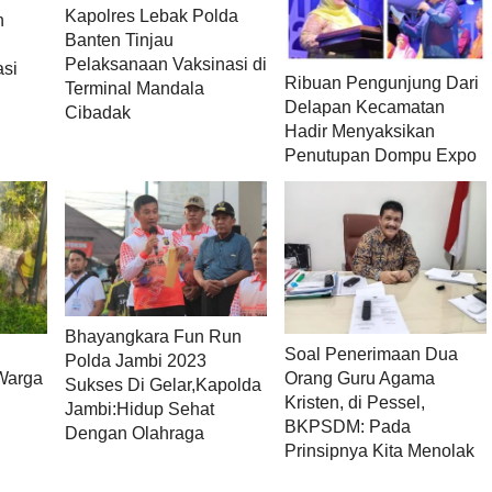
Kapolres Lebak Polda
n
Banten Tinjau
Pelaksanaan Vaksinasi di
asi
Ribuan Pengunjung Dari
Terminal Mandala
Delapan Kecamatan
Cibadak
Hadir Menyaksikan
Penutupan Dompu Expo
Bhayangkara Fun Run
Soal Penerimaan Dua
Polda Jambi 2023
Warga
Orang Guru Agama
Sukses Di Gelar,Kapolda
Kristen, di Pessel,
Jambi:Hidup Sehat
BKPSDM: Pada
Dengan Olahraga
Prinsipnya Kita Menolak