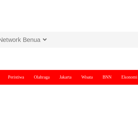
Network Benua
Peristiwa
Olahraga
Jakarta
Wisata
BNN
Ekonomi