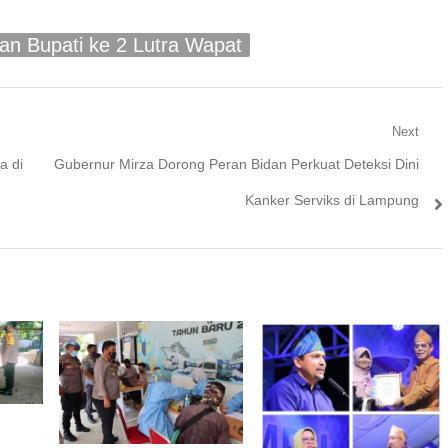
an Bupati ke 2 Lutra Wapat
Next
Next
a di
Gubernur Mirza Dorong Peran Bidan Perkuat Deteksi Dini
post:
Kanker Serviks di Lampung