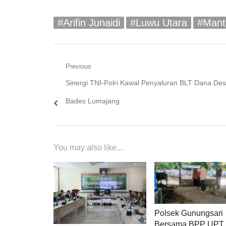
#Arifin Junaidi
#Luwu Utara
#Mant
Navigasi
Previous
Previous
Sinergi TNI-Polri Kawal Penyaluran BLT Dana Des
pos
post:
Bades Lumajang
You may also like...
Polsek Gunungsari
Bersama BPP UPT