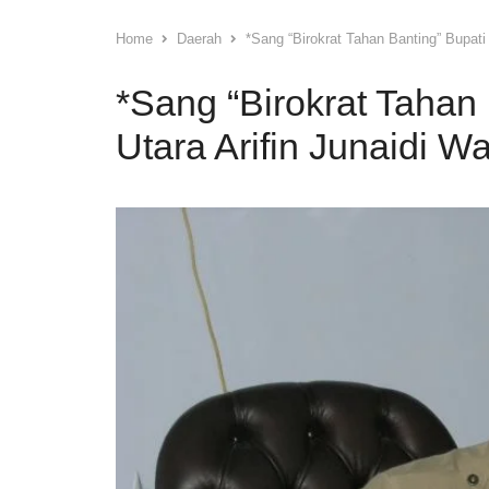
Home
Daerah
*Sang “Birokrat Tahan Banting” Bupati
*Sang “Birokrat Tahan
Utara Arifin Junaidi Wa