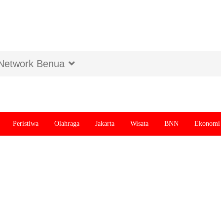
Network Benua
Peristiwa
Olahraga
Jakarta
Wisata
BNN
Ekonomi