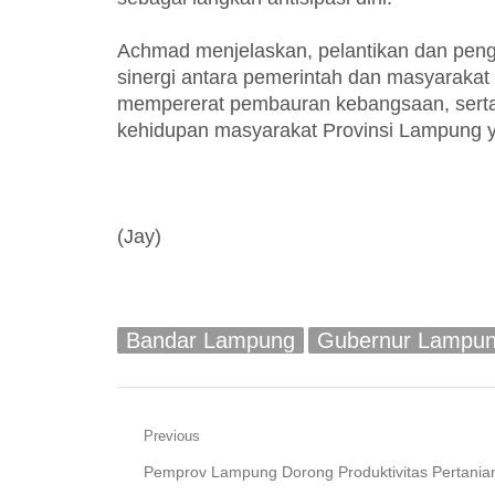
Achmad menjelaskan, pelantikan dan peng
sinergi antara pemerintah dan masyaraka
mempererat pembauran kebangsaan, sert
kehidupan masyarakat Provinsi Lampung y
(Jay)
Bandar Lampung
Gubernur Lampu
Navigasi
Previous
Previous
Pemprov Lampung Dorong Produktivitas Pertania
pos