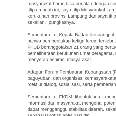
masyarakat harus bisa berjalan dengan se
titip amanah ini, saya titip Masyarakat La
kerukunan provinsi Lampung dan saya tit
sekalian,” pungkasnya.
Sementara itu, Kepala Badan Kesbangpol
bahwa pembentukan ketiga forum tersebu
FKUB beranggotakan 21 orang yang bert
pemeliharaan kerukunan umat beragama, me
menyerap aspirasi masyarakat.
Adapun Forum Pembauran Kebangsaan (FPK
paguyuban, dan organisasi kemasyaraka
melalui dialog, sosialisasi, serta pemberi
Sementara itu, FKDM dibentuk untuk men
informasi dari masyarakat mengenai pote
dapat mengganggu stabilitas daerah, sek
sebagai langkah antisipasi dini.