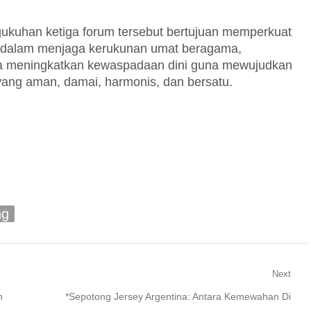
ukuhan ketiga forum tersebut bertujuan memperkuat
t dalam menjaga kerukunan umat beragama,
a meningkatkan kewaspadaan dini guna mewujudkan
ang aman, damai, harmonis, dan bersatu.
ng
Next
Next
n
*Sepotong Jersey Argentina: Antara Kemewahan Di