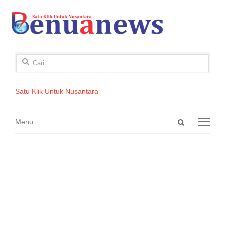
Cari
untuk:
Satu Klik Untuk Nusantara
Open
Menu
Menu
search
panel