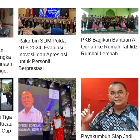
PKB Bagikan Bantuan Al
Rakorbin SDM Polda
Qur’an ke Rumah Tahfidz
NTB 2024: Evaluasi,
an
Rumbai Lembah
Inovasi, dan Apresiasi
angka
untuk Personil
unaan
Berprestasi
nge.
i Tiga
 Kicau
a Cup
Payakumbuh Siap Jadi