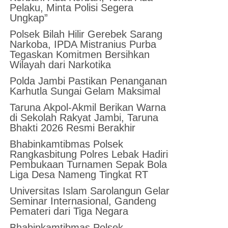
Pelaku, Minta Polisi Segera
Ungkap”
Polsek Bilah Hilir Gerebek Sarang
Narkoba, IPDA Mistranius Purba
Tegaskan Komitmen Bersihkan
Wilayah dari Narkotika
Polda Jambi Pastikan Penanganan
Karhutla Sungai Gelam Maksimal
Taruna Akpol-Akmil Berikan Warna
di Sekolah Rakyat Jambi, Taruna
Bhakti 2026 Resmi Berakhir
Bhabinkamtibmas Polsek
Rangkasbitung Polres Lebak Hadiri
Pembukaan Turnamen Sepak Bola
Liga Desa Nameng Tingkat RT
Universitas Islam Sarolangun Gelar
Seminar Internasional, Gandeng
Pemateri dari Tiga Negara
Bhabinkamtibmas Polsek