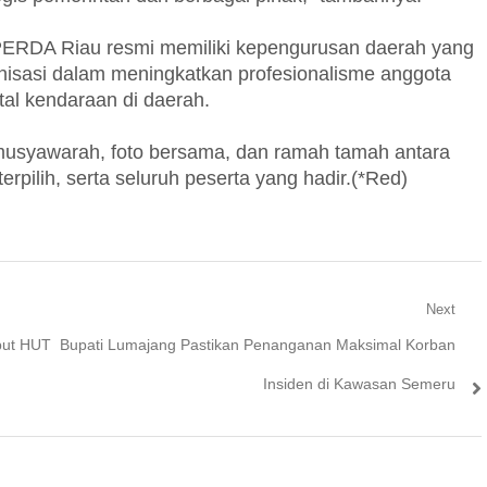
PERDA Riau resmi memiliki kepengurusan daerah yang
nisasi dalam meningkatkan profesionalisme anggota
tal kendaraan di daerah.
 musyawarah, foto bersama, dan ramah tamah antara
lih, serta seluruh peserta yang hadir.(*Red)
Next
Next
but HUT
Bupati Lumajang Pastikan Penanganan Maksimal Korban
post:
Insiden di Kawasan Semeru