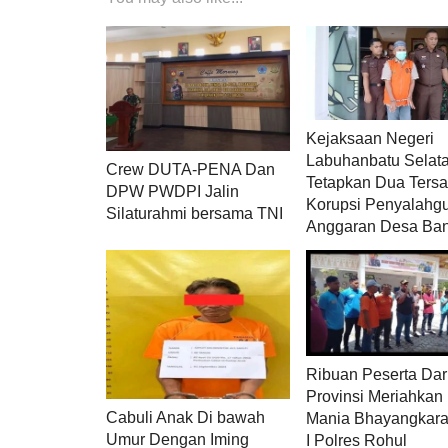
Kejaksaan Negeri
Labuhanbatu Selat
Crew DUTA-PENA Dan
Tetapkan Dua Ters
DPW PWDPI Jalin
Korupsi Penyalahg
Silaturahmi bersama TNI
Anggaran Desa Ba
Ribuan Peserta Dar
Provinsi Meriahkan
Cabuli Anak Di bawah
Mania Bhayangkar
Umur Dengan Iming
I Polres Rohul