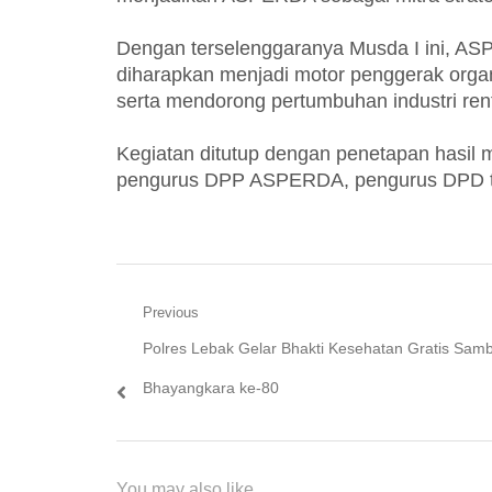
Dengan terselenggaranya Musda I ini, AS
diharapkan menjadi motor penggerak orga
serta mendorong pertumbuhan industri ren
Kegiatan ditutup dengan penetapan hasil
pengurus DPP ASPERDA, pengurus DPD terpi
Navigasi
Previous
Previous
Polres Lebak Gelar Bhakti Kesehatan Gratis Sam
pos
post:
Bhayangkara ke-80
You may also like...