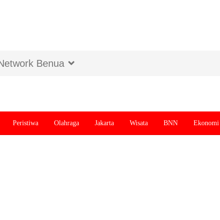
Network Benua
Peristiwa
Olahraga
Jakarta
Wisata
BNN
Ekonomi