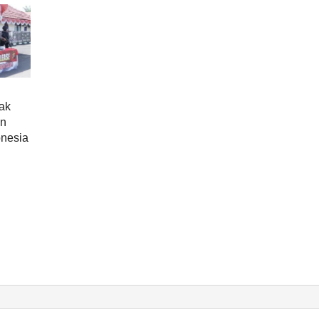
ak
an
onesia