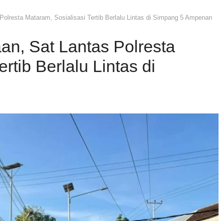
olresta Mataram, Sosialisasi Tertib Berlalu Lintas di Simpang 5 Ampenan
n, Sat Lantas Polresta
rtib Berlalu Lintas di