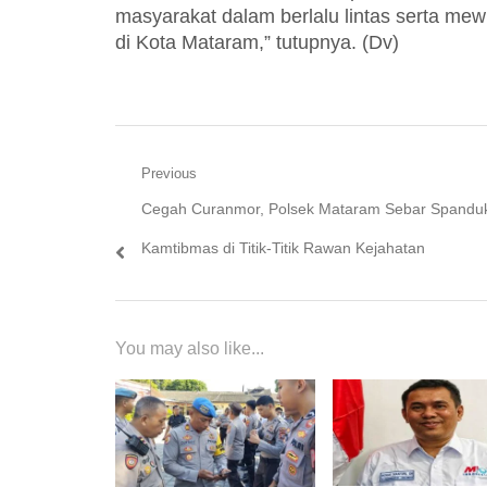
masyarakat dalam berlalu lintas serta me
di Kota Mataram,” tutupnya. (Dv)
Navigasi
Previous
Previous
Cegah Curanmor, Polsek Mataram Sebar Spandu
pos
post:
Kamtibmas di Titik-Titik Rawan Kejahatan
You may also like...