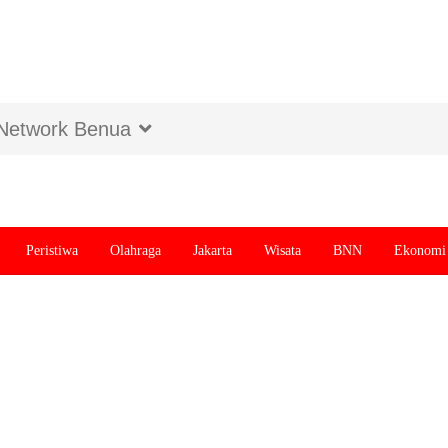
Network Benua
Peristiwa
Olahraga
Jakarta
Wisata
BNN
Ekonomi