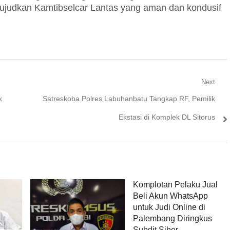
wujudkan Kamtibselcar Lantas yang aman dan kondusif
Next
Next
k
Satreskoba Polres Labuhanbatu Tangkap RF, Pemilik
post:
Ekstasi di Komplek DL Sitorus
Komplotan Pelaku Jual
Beli Akun WhatsApp
untuk Judi Online di
Palembang Diringkus
Subdit Siber