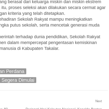
ng berasal dari keluarga miskin dan miskin ekstrem
itu, proses seleksi akan dilakukan secara cermat agar
n kriteria yang telah ditetapkan.
kehadiran Sekolah Rakyat mampu meningkatkan
gka putus sekolah, serta mencetak generasi muda
merintah terhadap dunia pendidikan, Sekolah Rakyat
rumen dalam mempercepat pengentasan kemiskinan
 manusia di Kabupaten Takalar.
an Perdana
 Segera Dimulai
Next
Next