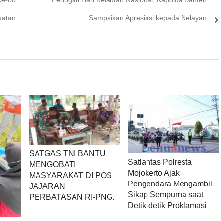
ke-80,
Peringati Hari Kelautan Nasional, Kapolda Banten
post:
uatan
Sampaikan Apresiasi kepada Nelayan
SATGAS TNI BANTU
Satlantas Polresta
MENGOBATI
Mojokerto Ajak
MASYARAKAT DI POS
Pengendara Mengambil
JAJARAN
Sikap Sempurna saat
PERBATASAN RI-PNG.
Detik-detik Proklamasi