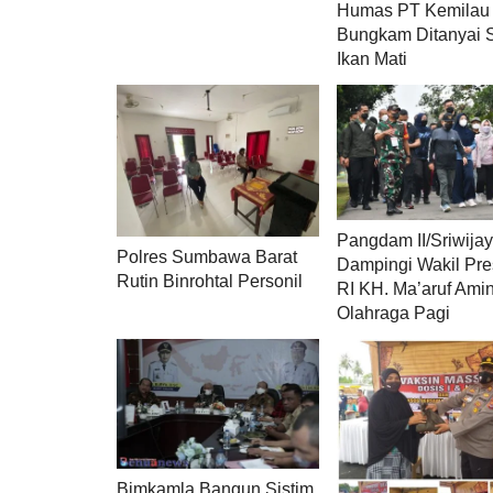
Humas PT Kemilau
Bungkam Ditanyai 
Ikan Mati
Pangdam II/Sriwija
Polres Sumbawa Barat
Dampingi Wakil Pre
Rutin Binrohtal Personil
RI KH. Ma’aruf Ami
Olahraga Pagi
Bimkamla Bangun Sistim