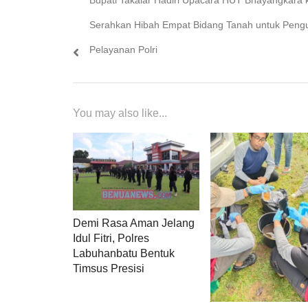
Bupati Takalar Hadiri Upacara HUT Bhayangkara 
pos
post:
Serahkan Hibah Empat Bidang Tanah untuk Peng
Pelayanan Polri
You may also like...
Demi Rasa Aman Jelang
Idul Fitri, Polres
Labuhanbatu Bentuk
Timsus Presisi