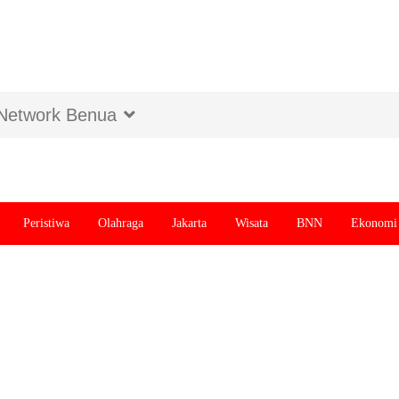
Network Benua
Peristiwa
Olahraga
Jakarta
Wisata
BNN
Ekonomi