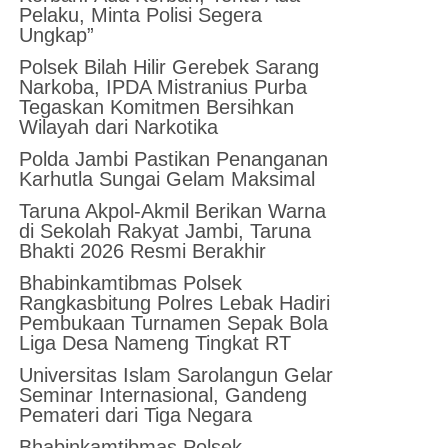
Pelaku, Minta Polisi Segera
Ungkap”
Polsek Bilah Hilir Gerebek Sarang
Narkoba, IPDA Mistranius Purba
Tegaskan Komitmen Bersihkan
Wilayah dari Narkotika
Polda Jambi Pastikan Penanganan
Karhutla Sungai Gelam Maksimal
Taruna Akpol-Akmil Berikan Warna
di Sekolah Rakyat Jambi, Taruna
Bhakti 2026 Resmi Berakhir
Bhabinkamtibmas Polsek
Rangkasbitung Polres Lebak Hadiri
Pembukaan Turnamen Sepak Bola
Liga Desa Nameng Tingkat RT
Universitas Islam Sarolangun Gelar
Seminar Internasional, Gandeng
Pemateri dari Tiga Negara
Bhabinkamtibmas Polsek