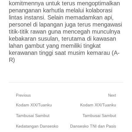
komitmennya untuk terus mengoptimalkan
penanganan karhutla melalui kolaborasi
lintas instansi. Selain memadamkan api,
personel di lapangan juga terus mengawasi
titik-titik rawan guna mencegah munculnya
kebakaran susulan, terutama di kawasan
lahan gambut yang memiliki tingkat
kerawanan tinggi saat musim kemarau (A-
R)
Navigasi
Previous
Next
Previous
Next
Kodam XIX/Tuanku
Kodam XIX/Tuanku
pos
post:
post:
Tambusai Sambut
Tambusai Sambut
Kedatangan Dansesko
Dansesko TNI dan Pasis