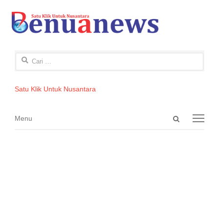
Cari
untuk:
Satu Klik Untuk Nusantara
Open
Menu
Menu
search
panel