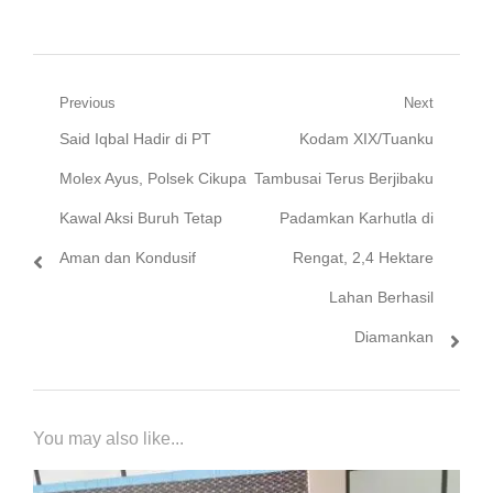
Navigasi
Previous
Next
Previous
Next
Said Iqbal Hadir di PT
Kodam XIX/Tuanku
pos
post:
post:
Molex Ayus, Polsek Cikupa
Tambusai Terus Berjibaku
Kawal Aksi Buruh Tetap
Padamkan Karhutla di
Aman dan Kondusif
Rengat, 2,4 Hektare
Lahan Berhasil
Diamankan
You may also like...