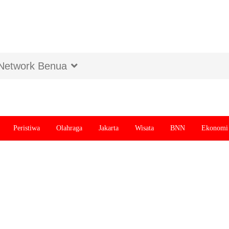
Network Benua
Peristiwa
Olahraga
Jakarta
Wisata
BNN
Ekonomi