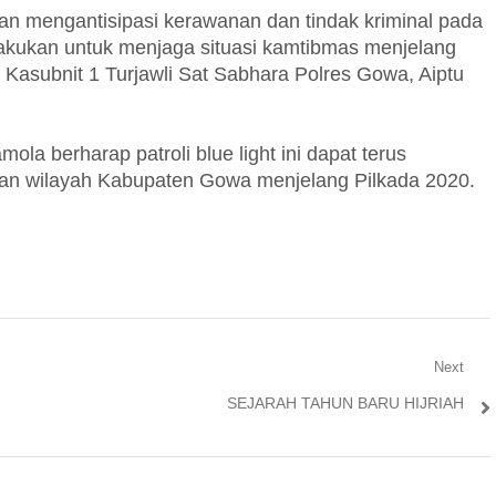
rtujuan mengantisipasi kerawanan dan tindak kriminal pada
dilakukan untuk menjaga situasi kamtibmas menjelang
Kasubnit 1 Turjawli Sat Sabhara Polres Gowa, Aiptu
a berharap patroli blue light ini dapat terus
nan wilayah Kabupaten Gowa menjelang Pilkada 2020.
Next
Next
SEJARAH TAHUN BARU HIJRIAH
post: