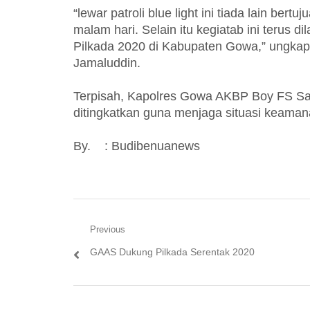
“lewar patroli blue light ini tiada lain be
malam hari. Selain itu kegiatab ini terus 
Pilkada 2020 di Kabupaten Gowa,” ungkap 
Jamaluddin.
Terpisah, Kapolres Gowa AKBP Boy FS Samol
ditingkatkan guna menjaga situasi keama
By. : Budibenuanews
Navigasi
Previous
Previous
GAAS Dukung Pilkada Serentak 2020
pos
post: