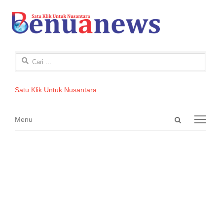
Cari
untuk:
Satu Klik Untuk Nusantara
Open
Menu
Menu
search
panel