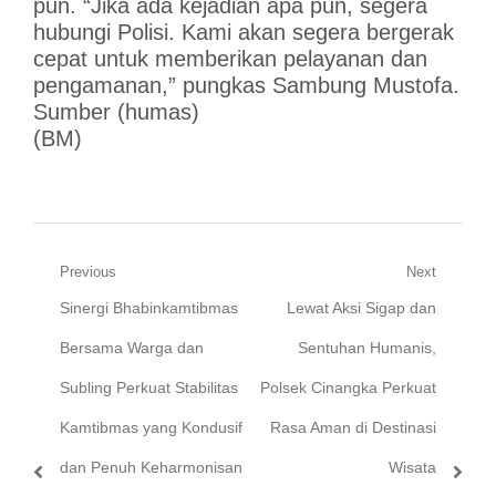
pun. “Jika ada kejadian apa pun, segera
hubungi Polisi. Kami akan segera bergerak
cepat untuk memberikan pelayanan dan
pengamanan,” pungkas Sambung Mustofa.
Sumber (humas)
(BM)
Navigasi
Previous
Next
Previous
Next
Sinergi Bhabinkamtibmas
Lewat Aksi Sigap dan
pos
post:
post:
Bersama Warga dan
Sentuhan Humanis,
Subling Perkuat Stabilitas
Polsek Cinangka Perkuat
Kamtibmas yang Kondusif
Rasa Aman di Destinasi
dan Penuh Keharmonisan
Wisata