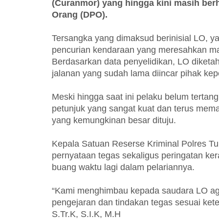
(Curanmor) yang hingga kini masih berha
Orang (DPO).
Tersangka yang dimaksud berinisial LO, ya
pencurian kendaraan yang meresahkan ma
Berdasarkan data penyelidikan, LO diketah
jalanan yang sudah lama diincar pihak kepo
Meski hingga saat ini pelaku belum terta
petunjuk yang sangat kuat dan terus mema
yang kemungkinan besar dituju.
Kepala Satuan Reserse Kriminal Polres T
pernyataan tegas sekaligus peringatan ke
buang waktu lagi dalam pelariannya.
“Kami menghimbau kepada saudara LO aga
pengejaran dan tindakan tegas sesuai kete
S.Tr.K, S.I.K, M.H