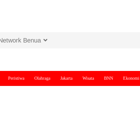
Network Benua
Peristiwa
Olahraga
Jakarta
Wisata
BNN
Ekonomi