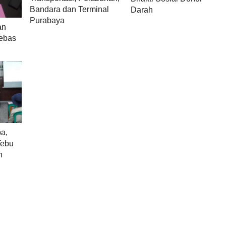
Bandara dan Terminal
Darah
Purabaya
an
ebas
a,
Tebu
n