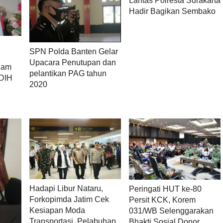
Lantas Polresta Surakarta
Hadir Bagikan Sembako
SPN Polda Banten Gelar
Upacara Penutupan dan
ham
pelantikan PAG tahun
JDIH
2020
Hadapi Libur Nataru,
Peringati HUT ke-80
Forkopimda Jatim Cek
Persit KCK, Korem
Kesiapan Moda
031/WB Selenggarakan
Transportasi, Pelabuhan,
Bhakti Sosial Donor