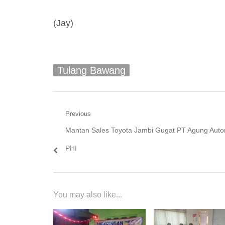
(Jay)
Tulang Bawang
Navigasi
Previous
Previous
Mantan Sales Toyota Jambi Gugat PT Agung Auto
pos
post:
PHI
You may also like...