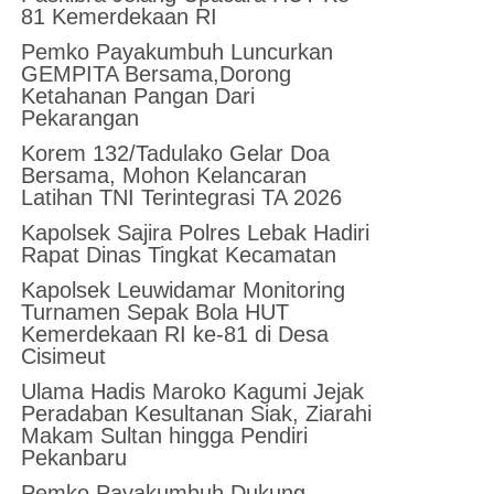
81 Kemerdekaan RI
Pemko Payakumbuh Luncurkan
GEMPITA Bersama,Dorong
Ketahanan Pangan Dari
Pekarangan
Korem 132/Tadulako Gelar Doa
Bersama, Mohon Kelancaran
Latihan TNI Terintegrasi TA 2026
Kapolsek Sajira Polres Lebak Hadiri
Rapat Dinas Tingkat Kecamatan
Kapolsek Leuwidamar Monitoring
Turnamen Sepak Bola HUT
Kemerdekaan RI ke-81 di Desa
Cisimeut
Ulama Hadis Maroko Kagumi Jejak
Peradaban Kesultanan Siak, Ziarahi
Makam Sultan hingga Pendiri
Pekanbaru
Pemko Payakumbuh Dukung