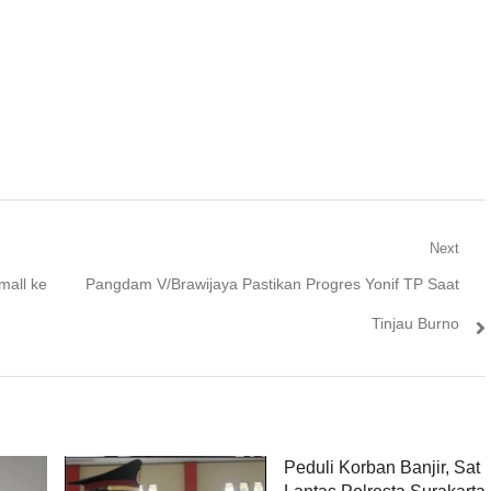
Next
Next
mall ke
Pangdam V/Brawijaya Pastikan Progres Yonif TP Saat
post:
Tinjau Burno
Peduli Korban Banjir, Sat