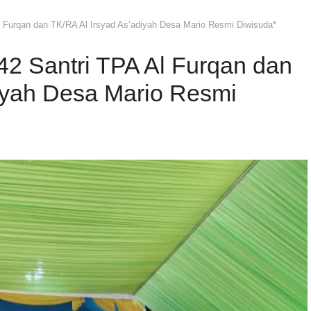
l Furqan dan TK/RA Al Irsyad As’adiyah Desa Mario Resmi Diwisuda*
42 Santri TPA Al Furqan dan
iyah Desa Mario Resmi