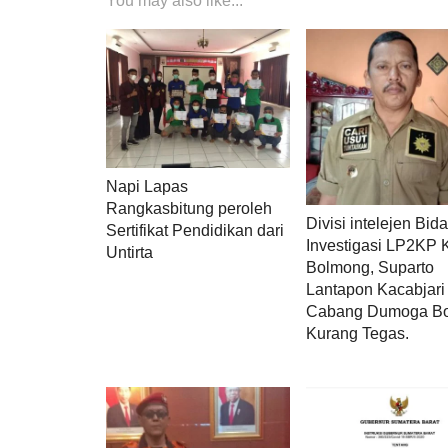
You may also like...
Napi Lapas
Rangkasbitung peroleh
Divisi intelejen Bid
Sertifikat Pendidikan dari
Investigasi LP2KP 
Untirta
Bolmong, Suparto
Lantapon Kacabjari
Cabang Dumoga Bo
Kurang Tegas.