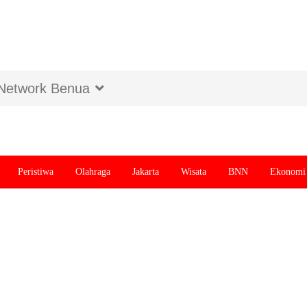
Network Benua
Peristiwa
Olahraga
Jakarta
Wisata
BNN
Ekonomi