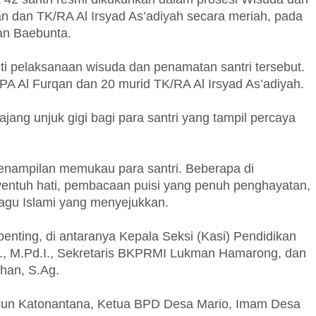
n dan TK/RA Al Irsyad As’adiyah secara meriah, pada
an Baebunta.
i pelaksanaan wisuda dan penamatan santri tersebut.
i TPA Al Furqan dan 20 murid TK/RA Al Irsyad As’adiyah.
ajang unjuk gigi bagi para santri yang tampil percaya
penampilan memukau para santri. Beberapa di
ntuh hati, pembacaan puisi yang penuh penghayatan,
 lagu Islami yang menyejukkan.
 penting, di antaranya Kepala Seksi (Kasi) Pendidikan
I., M.Pd.I., Sekretaris BKPRMI Lukman Hamarong, dan
an, S.Ag.
usun Katonantana, Ketua BPD Desa Mario, Imam Desa