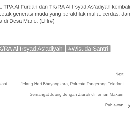
, TPA Al Furqan dan TK/RA Al Irsyad As’adiyah kembali
etak generasi muda yang berakhlak mulia, cerdas, dan
a di Desa Mario. (LHr#)
/RA Al Irsyad As'adiyah
#Wisuda Santri
Next
Next
iasi
Jelang Hari Bhayangkara, Polresta Tangerang Teladani
post:
Semangat Juang dengan Ziarah di Taman Makam
Pahlawan