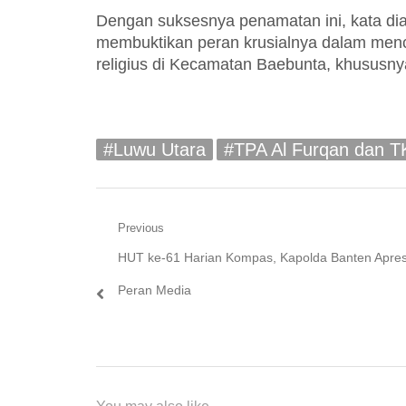
Dengan suksesnya penamatan ini, kata dia
membuktikan peran krusialnya dalam menc
religius di Kecamatan Baebunta, khususny
#Luwu Utara
#TPA Al Furqan dan TK
Navigasi
Previous
Previous
HUT ke-61 Harian Kompas, Kapolda Banten Apres
pos
post:
Peran Media