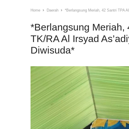
Home
Daerah
*Berlangsung Meriah, 42 Santri TPA A
*Berlangsung Meriah, 
TK/RA Al Irsyad As’ad
Diwisuda*