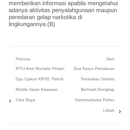
memberikan informasi apabila mengetahui
adanya aktivitas penyalahgunaan maupun
peredaran gelap narkotika di
lingkungannya.(B)
Navigasi
Previous
Next
Previous
Next
IPTU Amir Murtado Pimpin
Dua Kasus Peredaran
pos
post:
post:
Ops Cipkon KRYD, Patroli
Tembakau Sintetis
Mobile Sasar Kawasan
Berhasil Diungkap
Citra Raya
Satresnarkoba Polres
Lebak