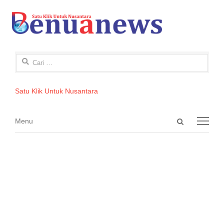
Cari
untuk:
Satu Klik Untuk Nusantara
Open
Menu
Menu
search
panel