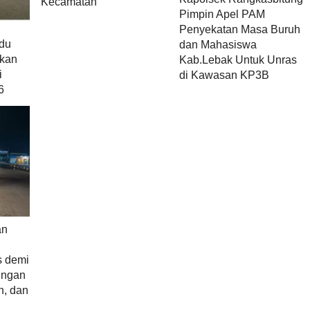
Kecamatan
Pimpin Apel PAM
Penyekatan Masa Buruh
adu
dan Mahasiswa
akan
Kab.Lebak Untuk Unras
i
di Kawasan KP3B
6
an
s demi
ungan
, dan