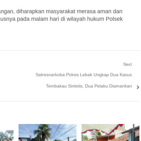
apangan, diharapkan masyarakat merasa aman dan
susnya pada malam hari di wilayah hukum Polsek
Next
Next
g
Satresnarkoba Polres Lebak Ungkap Dua Kasus
post:
Tembakau Sintetis, Dua Pelaku Diamankan