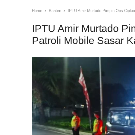
Home
Banten
IPTU Amir Murtado Pimpin Ops Cipkon
IPTU Amir Murtado P
Patroli Mobile Sasar 