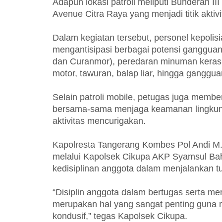
Adapun lokasi patroli meliputi Bunderan II
Avenue Citra Raya yang menjadi titik akti
Dalam kegiatan tersebut, personel kepolis
mengantisipasi berbagai potensi gangguan
dan Curanmor), peredaran minuman keras, 
motor, tawuran, balap liar, hingga gangg
Selain patroli mobile, petugas juga mem
bersama-sama menjaga keamanan lingkun
aktivitas mencurigakan.
Kapolresta Tangerang Kombes Pol Andi M. I
melalui Kapolsek Cikupa AKP Syamsul Bahr
kedisiplinan anggota dalam menjalankan t
“Disiplin anggota dalam bertugas serta 
merupakan hal yang sangat penting guna 
kondusif,” tegas Kapolsek Cikupa.