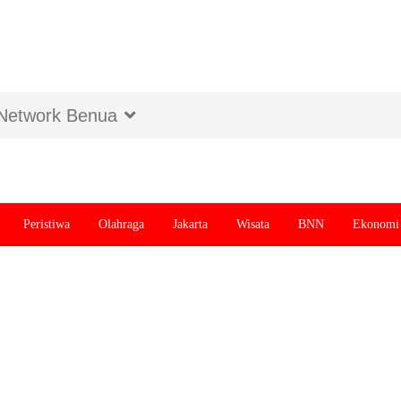
Network Benua
Peristiwa
Olahraga
Jakarta
Wisata
BNN
Ekonomi