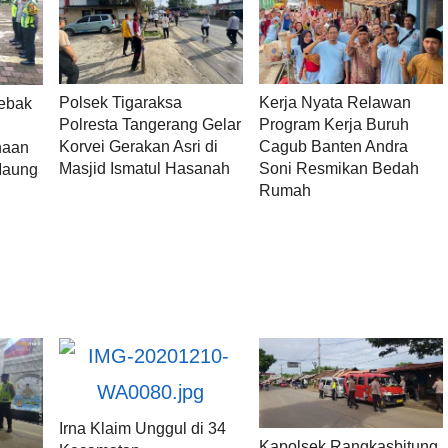
Polsek Tigaraksa
Kerja Nyata Relawan
Lebak
Polresta Tangerang Gelar
Program Kerja Buruh
Korvei Gerakan Asri di
Cagub Banten Andra
naan
Masjid Ismatul Hasanah
Soni Resmikan Bedah
Maung
Rumah
Irna Klaim Unggul di 34
Kapolsek Rangkasbitung