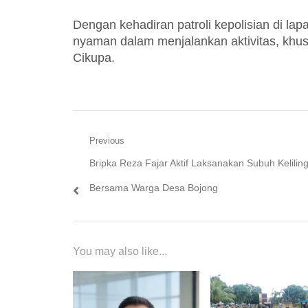
Dengan kehadiran patroli kepolisian di l
nyaman dalam menjalankan aktivitas, khu
Cikupa.
Navigasi
Previous
Previous
Bripka Reza Fajar Aktif Laksanakan Subuh Kelilin
pos
post:
Bersama Warga Desa Bojong
You may also like...