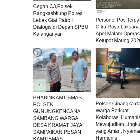
Cegah C3,Polsek
Rangkasbitung Polres
Personel Pos Terp
Lebak Giat Patroli
Citra Raya Laksan
Dialogis di Depan SPBU
Apel Malam Operas
Kalanganyar
Ketupat Maung 202
BHABINKAMTIBMAS
Polsek Cinangka d
POLSEK
Warga Perkuat
GUNUNGKENCANA
Kolaborasi Humani
SAMBANG WARGA
Mewujudkan Lingk
DESA KRAMAT JAYA
yang Aman, Nyaman
SAMPAIKAN PESAN
Harmonis
KAMTIBMAS