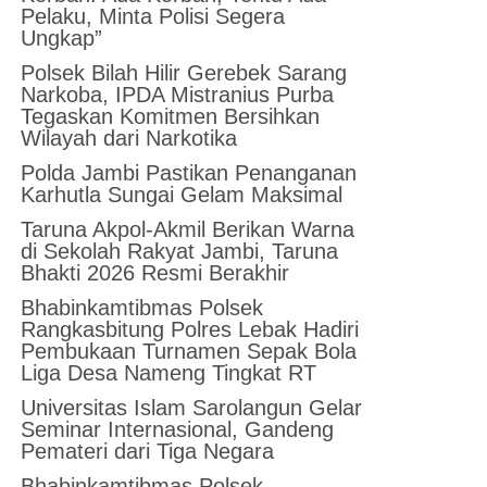
Pelaku, Minta Polisi Segera
Ungkap”
Polsek Bilah Hilir Gerebek Sarang
Narkoba, IPDA Mistranius Purba
Tegaskan Komitmen Bersihkan
Wilayah dari Narkotika
Polda Jambi Pastikan Penanganan
Karhutla Sungai Gelam Maksimal
Taruna Akpol-Akmil Berikan Warna
di Sekolah Rakyat Jambi, Taruna
Bhakti 2026 Resmi Berakhir
Bhabinkamtibmas Polsek
Rangkasbitung Polres Lebak Hadiri
Pembukaan Turnamen Sepak Bola
Liga Desa Nameng Tingkat RT
Universitas Islam Sarolangun Gelar
Seminar Internasional, Gandeng
Pemateri dari Tiga Negara
Bhabinkamtibmas Polsek