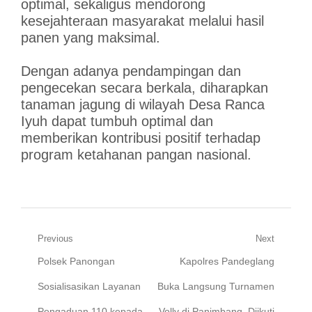
optimal, sekaligus mendorong
kesejahteraan masyarakat melalui hasil
panen yang maksimal.
Dengan adanya pendampingan dan
pengecekan secara berkala, diharapkan
tanaman jagung di wilayah Desa Ranca
Iyuh dapat tumbuh optimal dan
memberikan kontribusi positif terhadap
program ketahanan pangan nasional.
Navigasi
Previous
Next
Previous
Next
Polsek Panongan
Kapolres Pandeglang
pos
post:
post:
Sosialisasikan Layanan
Buka Langsung Turnamen
Pengaduan 110 kepada
Volly di Panimbang, Diikuti