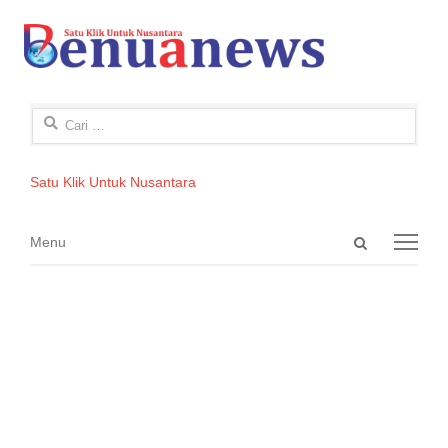
Cari
untuk:
Satu Klik Untuk Nusantara
Open
Menu
Menu
search
panel