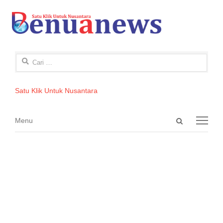
Cari
untuk:
Satu Klik Untuk Nusantara
Open
Menu
Menu
search
panel