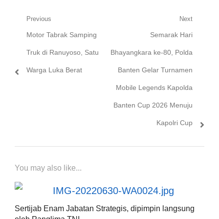
Navigasi
Previous
Next
Previous
Next
Motor Tabrak Samping
Semarak Hari
pos
post:
post:
Truk di Ranuyoso, Satu
Bhayangkara ke-80, Polda
Warga Luka Berat
Banten Gelar Turnamen
Mobile Legends Kapolda
Banten Cup 2026 Menuju
Kapolri Cup
You may also like...
Sertijab Enam Jabatan Strategis, dipimpin langsung