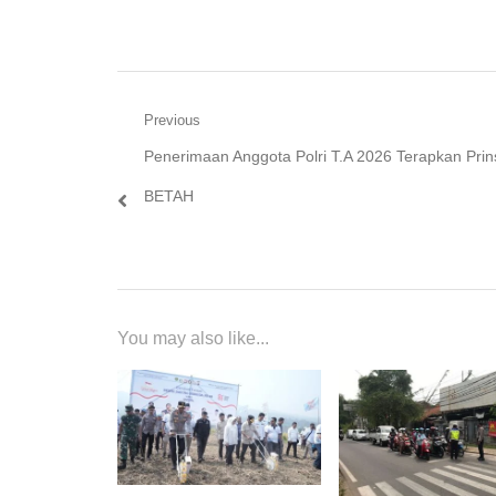
Navigasi
Previous
Previous
Penerimaan Anggota Polri T.A 2026 Terapkan Prin
pos
post:
BETAH
You may also like...