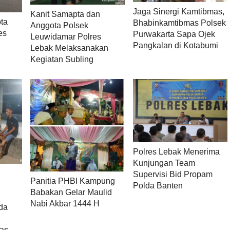
Jaga Sinergi Kamtibmas,
Kanit Samapta dan
ta
Bhabinkamtibmas Polsek
Anggota Polsek
es
Purwakarta Sapa Ojek
Leuwidamar Polres
Pangkalan di Kotabumi
Lebak Melaksanakan
Kegiatan Subling
Polres Lebak Menerima
Kunjungan Team
Supervisi Bid Propam
Panitia PHBI Kampung
Polda Banten
Babakan Gelar Maulid
Nabi Akbar 1444 H
da
as