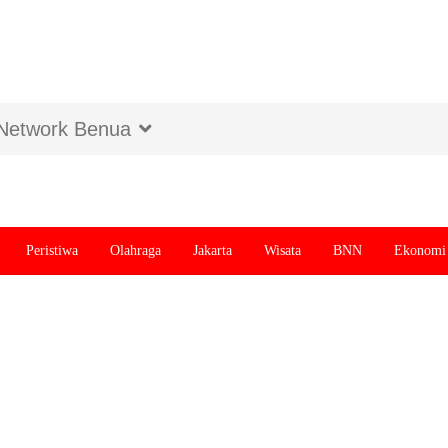
Network Benua
Peristiwa
Olahraga
Jakarta
Wisata
BNN
Ekonomi