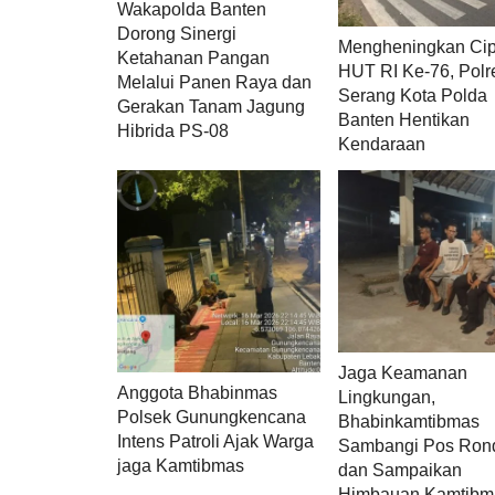
Wakapolda Banten
Dorong Sinergi
Mengheningkan Cip
Ketahanan Pangan
HUT RI Ke-76, Polr
Melalui Panen Raya dan
Serang Kota Polda
Gerakan Tanam Jagung
Banten Hentikan
Hibrida PS-08
Kendaraan
Jaga Keamanan
Anggota Bhabinmas
Lingkungan,
Polsek Gunungkencana
Bhabinkamtibmas
Intens Patroli Ajak Warga
Sambangi Pos Ron
jaga Kamtibmas
dan Sampaikan
Himbauan Kamtibm