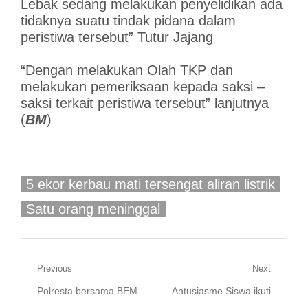
Lebak sedang melakukan penyelidikan ada
tidaknya suatu tindak pidana dalam
peristiwa tersebut” Tutur Jajang
“Dengan melakukan Olah TKP dan
melakukan pemeriksaan kepada saksi –
saksi terkait peristiwa tersebut” lanjutnya
(
BM
)
5 ekor kerbau mati tersengat aliran listrik
Satu orang meninggal
Navigasi
Previous
Next
Previous
Next
Polresta bersama BEM
Antusiasme Siswa ikuti
pos