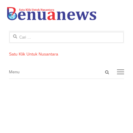
Cari
untuk:
Satu Klik Untuk Nusantara
Open
Menu
Menu
search
panel