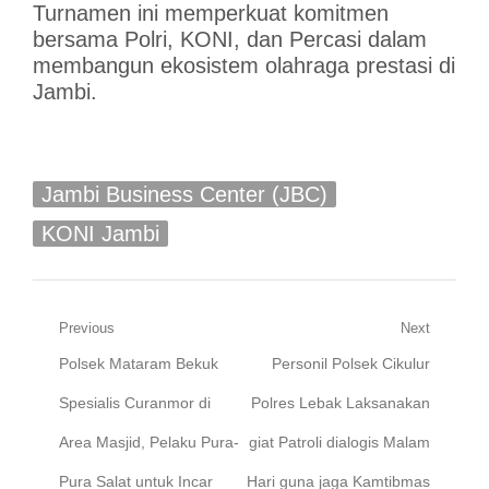
Turnamen ini memperkuat komitmen
bersama Polri, KONI, dan Percasi dalam
membangun ekosistem olahraga prestasi di
Jambi.
Jambi Business Center (JBC)
KONI Jambi
Navigasi
Previous
Next
Previous
Next
Polsek Mataram Bekuk
Personil Polsek Cikulur
pos
post:
post:
Spesialis Curanmor di
Polres Lebak Laksanakan
Area Masjid, Pelaku Pura-
giat Patroli dialogis Malam
Pura Salat untuk Incar
Hari guna jaga Kamtibmas