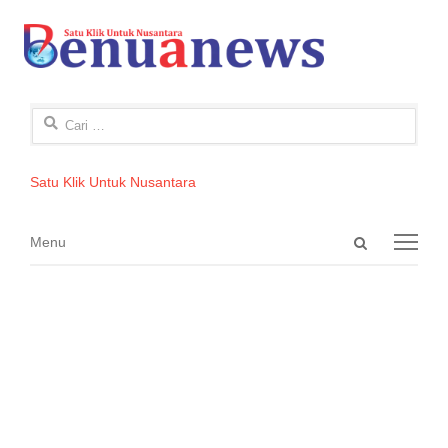
Cari
untuk:
Satu Klik Untuk Nusantara
Open
Menu
Menu
search
panel