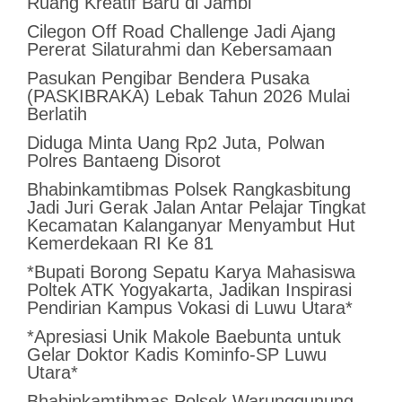
Ruang Kreatif Baru di Jambi
Cilegon Off Road Challenge Jadi Ajang
Pererat Silaturahmi dan Kebersamaan
Pasukan Pengibar Bendera Pusaka
(PASKIBRAKA) Lebak Tahun 2026 Mulai
Berlatih
Diduga Minta Uang Rp2 Juta, Polwan
Polres Bantaeng Disorot
Bhabinkamtibmas Polsek Rangkasbitung
Jadi Juri Gerak Jalan Antar Pelajar Tingkat
Kecamatan Kalanganyar Menyambut Hut
Kemerdekaan RI Ke 81
*Bupati Borong Sepatu Karya Mahasiswa
Poltek ATK Yogyakarta, Jadikan Inspirasi
Pendirian Kampus Vokasi di Luwu Utara*
*Apresiasi Unik Makole Baebunta untuk
Gelar Doktor Kadis Kominfo-SP Luwu
Utara*
Bhabinkamtibmas Polsek Warunggunung