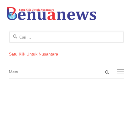
Cari
untuk:
Satu Klik Untuk Nusantara
Open
Menu
Menu
search
panel