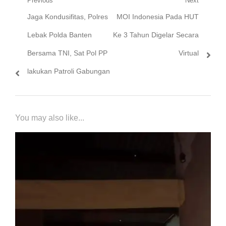
Navigasi
Previous
Next
Previous
Next
Jaga Kondusifitas, Polres
MOI Indonesia Pada HUT
pos
post:
post:
Lebak Polda Banten
Ke 3 Tahun Digelar Secara
Bersama TNI, Sat Pol PP
Virtual
lakukan Patroli Gabungan
You may also like...