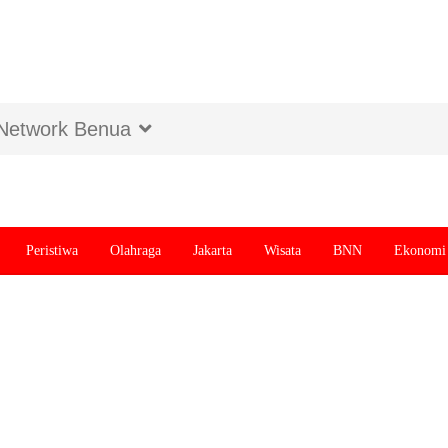
Network Benua
Peristiwa
Olahraga
Jakarta
Wisata
BNN
Ekonomi