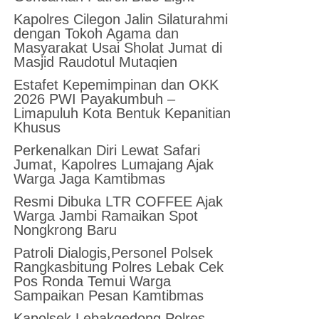
Kapolres Cilegon Jalin Silaturahmi
dengan Tokoh Agama dan
Masyarakat Usai Sholat Jumat di
Masjid Raudotul Mutaqien
Estafet Kepemimpinan dan OKK
2026 PWI Payakumbuh –
Limapuluh Kota Bentuk Kepanitian
Khusus
Perkenalkan Diri Lewat Safari
Jumat, Kapolres Lumajang Ajak
Warga Jaga Kamtibmas
Resmi Dibuka LTR COFFEE Ajak
Warga Jambi Ramaikan Spot
Nongkrong Baru
Patroli Dialogis,Personel Polsek
Rangkasbitung Polres Lebak Cek
Pos Ronda Temui Warga
Sampaikan Pesan Kamtibmas
Kapolsek Lebakgedong Polres