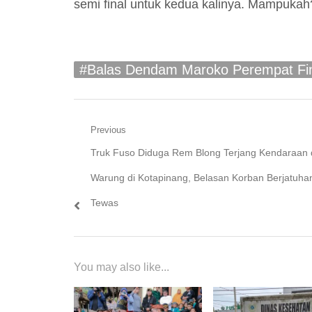
semi final untuk kedua kalinya. Mampukah
#Balas Dendam Maroko Perempat Fi
Navigasi
Previous
Previous
Truk Fuso Diduga Rem Blong Terjang Kendaraan
pos
post:
Warung di Kotapinang, Belasan Korban Berjatuha
Tewas
You may also like...