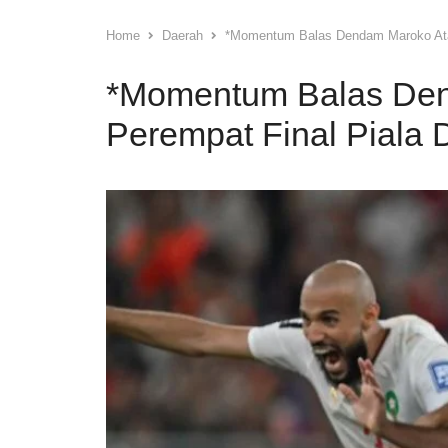
Home
Daerah
*Momentum Balas Dendam Maroko Atas
*Momentum Balas Den
Perempat Final Piala 