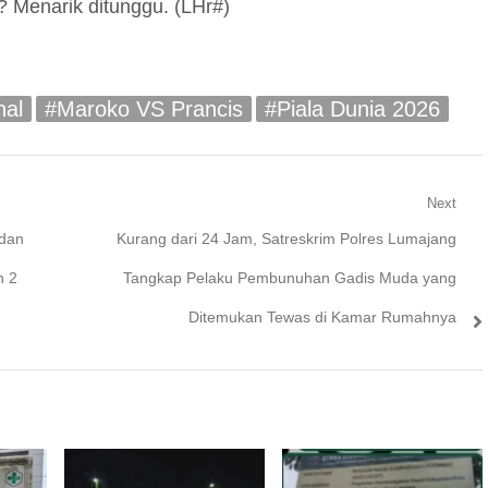
? Menarik ditunggu. (LHr#)
nal
#Maroko VS Prancis
#Piala Dunia 2026
Next
Next
 dan
Kurang dari 24 Jam, Satreskrim Polres Lumajang
post:
n 2
Tangkap Pelaku Pembunuhan Gadis Muda yang
Ditemukan Tewas di Kamar Rumahnya