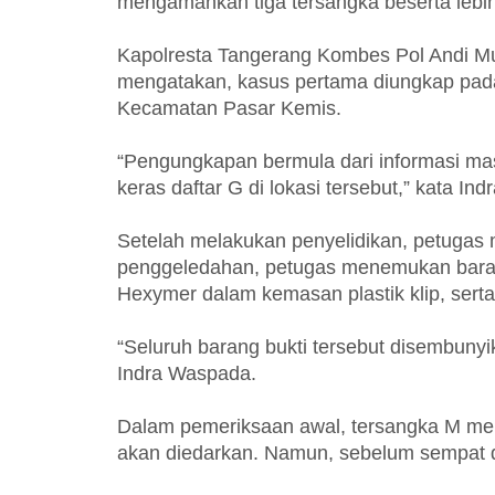
mengamankan tiga tersangka beserta lebih d
Kapolresta Tangerang Kombes Pol Andi M
mengatakan, kasus pertama diungkap pada
Kecamatan Pasar Kemis.
“Pengungkapan bermula dari informasi ma
keras daftar G di lokasi tersebut,” kata In
Setelah melakukan penyelidikan, petugas m
penggeledahan, petugas menemukan barang 
Hexymer dalam kemasan plastik klip, sert
“Seluruh barang bukti tersebut disembunyi
Indra Waspada.
Dalam pemeriksaan awal, tersangka M meng
akan diedarkan. Namun, sebelum sempat di