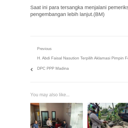
Saat ini para tersangka menjalani pemerik
pengembangan lebih lanjut.(BM)
Navigasi
Previous
Previous
H. Abdi Faisal Nasution Terpilih Aklamasi Pimpin 
pos
post:
DPC PPP Madina
You may also like...