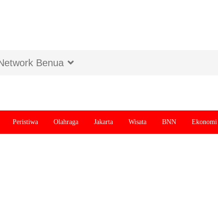
Network Benua
Peristiwa
Olahraga
Jakarta
Wisata
BNN
Ekonomi