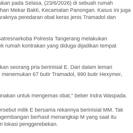
ukan pada Selasa, (23/6/2026) di sebuah rumah
ahan Mekar Bakti, Kecamatan Panongan. Kasus ini juga
araknya peredaran obat keras jenis Tramadol dan
l Satresnarkoba Polresta Tangerang melakukan
k rumah kontrakan yang diduga dijadikan tempat
n seorang pria berinisial E. Dari dalam lemari
si menemukan 67 butir Tramadol, 990 butir Hexymer,
igunakan untuk mengemas obat,” beber Indra Waspada.
ersebut milik E bersama rekannya berinisial MM. Tak
engembangan berhasil menangkap M yang saat itu
ri lokasi penggerebekan.