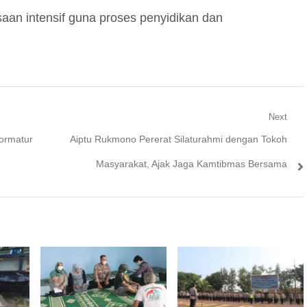
saan intensif guna proses penyidikan dan
Next
Next
Formatur
Aiptu Rukmono Pererat Silaturahmi dengan Tokoh
post:
Masyarakat, Ajak Jaga Kamtibmas Bersama