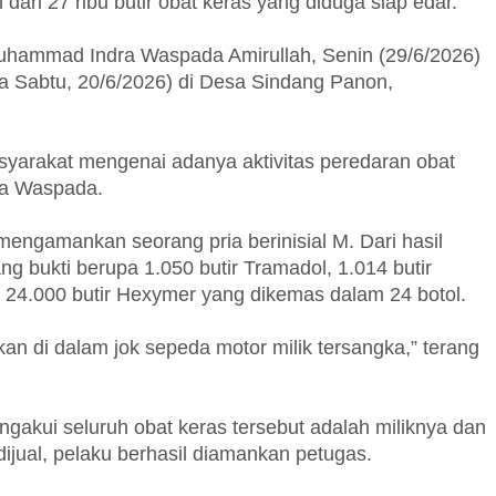
ari 27 ribu butir obat keras yang diduga siap edar.
uhammad Indra Waspada Amirullah, Senin (29/6/2026)
 Sabtu, 20/6/2026) di Desa Sindang Panon,
syarakat mengenai adanya aktivitas peredaran obat
dra Waspada.
engamankan seorang pria berinisial M. Dari hasil
bukti berupa 1.050 butir Tramadol, 1.014 butir
a 24.000 butir Hexymer yang dikemas dalam 24 botol.
kan di dalam jok sepeda motor milik tersangka,” terang
akui seluruh obat keras tersebut adalah miliknya dan
jual, pelaku berhasil diamankan petugas.