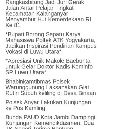
Rangkasbitung Jadi Juri Gerak
Jalan Antar Pelajar Tingkat
Kecamatan Kalanganyar
Menyambut Hut Kemerdekaan RI
Ke 81
*Bupati Borong Sepatu Karya
Mahasiswa Poltek ATK Yogyakarta,
Jadikan Inspirasi Pendirian Kampus
Vokasi di Luwu Utara*
*Apresiasi Unik Makole Baebunta
untuk Gelar Doktor Kadis Kominfo-
SP Luwu Utara*
Bhabinkamtibmas Polsek
Warunggunung Laksanakan Giat
Rutin Subuh keliling di Desa Binaan
Polsek Anyar Lakukan Kunjungan
ke Pos Kamling
Bunda PAUD Kota Jambi Dampingi
Kunjungan Kemendikdasmen, Dua
TK Negeri Terima Bantuan