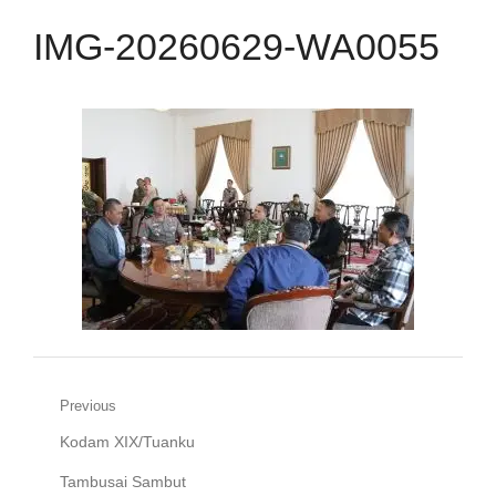
IMG-20260629-WA0055
Navigasi
Previous
Previous
Kodam XIX/Tuanku
pos
post:
Tambusai Sambut