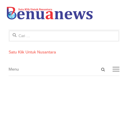
Cari
untuk:
Satu Klik Untuk Nusantara
Open
Menu
Menu
search
panel