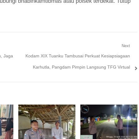
ubungi bhabinkamtibmas atau polsek terdekat. Tutup
Next
Next
s, Jaga
Kodam XIX Tuanku Tambusai Perkuat Kesiapsiagaan
post:
Karhutla, Pangdam Pimpin Langsung TFG Virtual