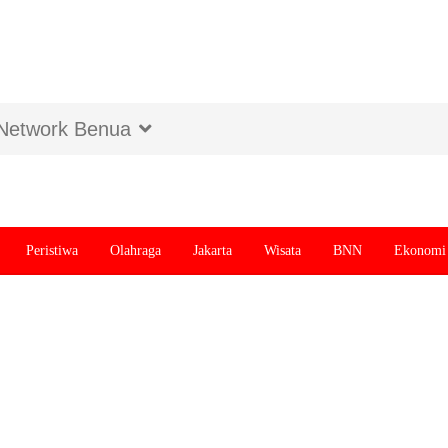
Network Benua
Peristiwa
Olahraga
Jakarta
Wisata
BNN
Ekonomi