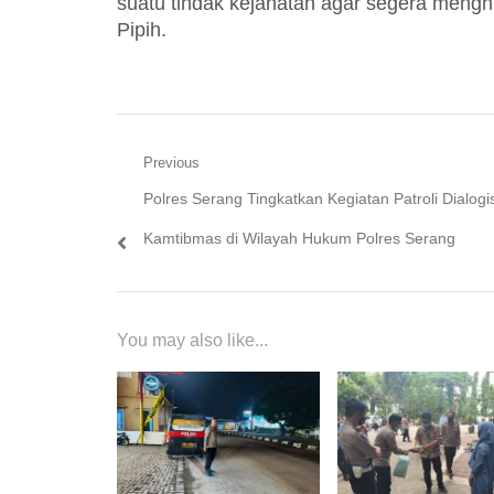
suatu tindak kejahatan agar segera mengh
Pipih.
Navigasi
Previous
Previous
Polres Serang Tingkatkan Kegiatan Patroli Dialogi
pos
post:
Kamtibmas di Wilayah Hukum Polres Serang
You may also like...