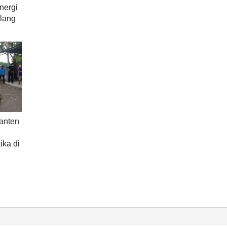
nergi
lang
anten
n
ika di