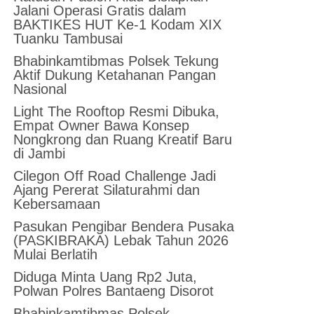
Jalani Operasi Gratis dalam
BAKTIKES HUT Ke-1 Kodam XIX
Tuanku Tambusai
Bhabinkamtibmas Polsek Tekung
Aktif Dukung Ketahanan Pangan
Nasional
Light The Rooftop Resmi Dibuka,
Empat Owner Bawa Konsep
Nongkrong dan Ruang Kreatif Baru
di Jambi
Cilegon Off Road Challenge Jadi
Ajang Pererat Silaturahmi dan
Kebersamaan
Pasukan Pengibar Bendera Pusaka
(PASKIBRAKA) Lebak Tahun 2026
Mulai Berlatih
Diduga Minta Uang Rp2 Juta,
Polwan Polres Bantaeng Disorot
Bhabinkamtibmas Polsek