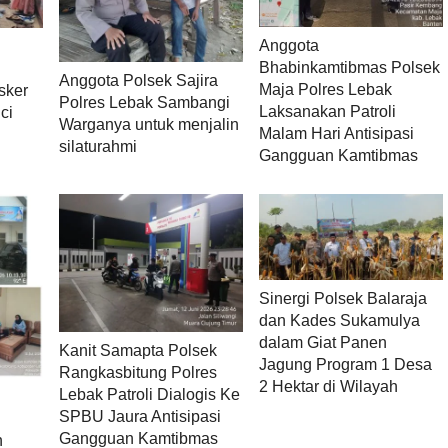
Anggota
Bhabinkamtibmas Polsek
Anggota Polsek Sajira
Maja Polres Lebak
sker
Polres Lebak Sambangi
Laksanakan Patroli
ci
Warganya untuk menjalin
Malam Hari Antisipasi
silaturahmi
Gangguan Kamtibmas
Sinergi Polsek Balaraja
dan Kades Sukamulya
dalam Giat Panen
Kanit Samapta Polsek
Jagung Program 1 Desa
Rangkasbitung Polres
2 Hektar di Wilayah
Lebak Patroli Dialogis Ke
SPBU Jaura Antisipasi
Gangguan Kamtibmas
h