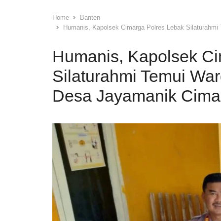
Home
Banten
Humanis, Kapolsek Cimarga Polres Lebak Silaturahm
Humanis, Kapolsek Ci
Silaturahmi Temui Wa
Desa Jayamanik Cima