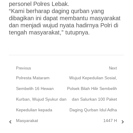
personel Polres Lebak.
“Kami berharap daging qurban yang
dibagikan ini dapat membantu masyarakat
dan menjadi wujud nyata hadirnya Polri di
tengah masyarakat,” tutupnya.
Navigasi
Previous
Next
Previous
Next
Polresta Mataram
Wujud Kepedulian Sosial,
pos
post:
post:
Sembelih 16 Hewan
Polsek Bilah Hilir Sembelih
Kurban, Wujud Syukur dan
dan Salurkan 100 Paket
Kepedulian kepada
Daging Qurban Idul Adha
Masyarakat
1447 H