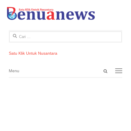
Cari
untuk:
Satu Klik Untuk Nusantara
Open
Menu
Menu
search
panel