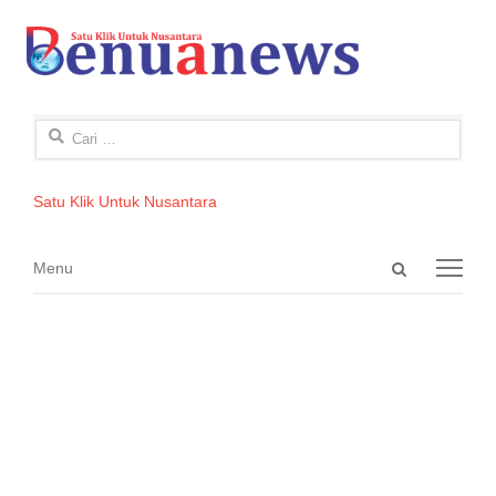
Cari
untuk:
Satu Klik Untuk Nusantara
Open
Menu
Menu
search
panel