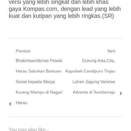
versi yang lebih singkat dan lebih khas
gaya Kompas.com, dengan lead yang lebih
kuat dan kutipan yang lebih ringkas.(SR)
Navigasi
Previous
Next
Previous
Next
Bhabinkamtibmas Polsek
Dukung Asta Cita,
pos
post:
post:
Harau Salurkan Bantuan
Kapolsek Candipuro Tinjau
Sosial kepada Warga
Lahan Jagung Varietas
Kurang Mampu di Nagari
Advanta di Sumberrejo
Harau
You may also like...