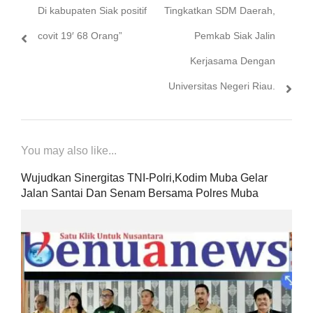
Previous
Next
Di kabupaten Siak positif
Tingkatkan SDM Daerah,
pos
post:
post:
covit 19′ 68 Orang”
Pemkab Siak Jalin
Kerjasama Dengan
Universitas Negeri Riau.
You may also like...
Wujudkan Sinergitas TNI-Polri,Kodim Muba Gelar
Jalan Santai Dan Senam Bersama Polres Muba