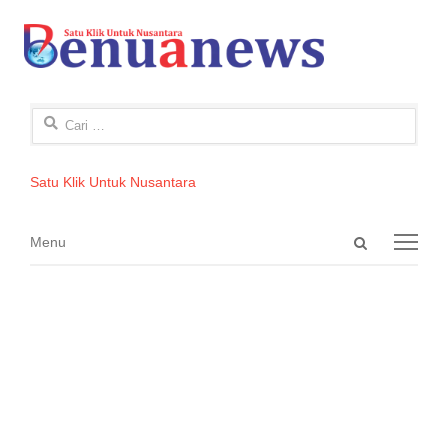
Cari
untuk:
Satu Klik Untuk Nusantara
Open
Menu
Menu
search
panel