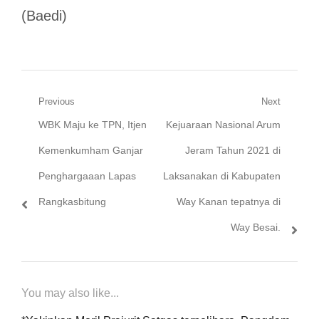
(Baedi)
Navigasi
Previous
Next
Previous
Next
WBK Maju ke TPN, Itjen
Kejuaraan Nasional Arum
pos
post:
post:
Kemenkumham Ganjar
Jeram Tahun 2021 di
Penghargaaan Lapas
Laksanakan di Kabupaten
Rangkasbitung
Way Kanan tepatnya di
Way Besai.
You may also like...