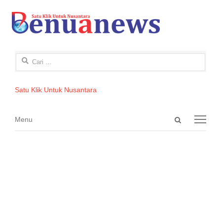
Cari
untuk:
Satu Klik Untuk Nusantara
Open
Menu
Menu
search
panel