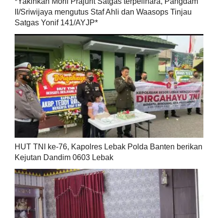
*Yakinkan Moril Prajurit Satgas terpelihara, Pangdam
II/Sriwijaya mengutus Staf Ahli dan Waasops Tinjau
Satgas Yonif 141/AYJP*
HUT TNI ke-76, Kapolres Lebak Polda Banten berikan
Kejutan Dandim 0603 Lebak