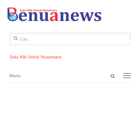
Cari
untuk:
Satu Klik Untuk Nusantara
Open
Menu
Menu
search
panel