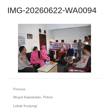
IMG-20260622-WA0094
Navigasi
Previous
Previous
Wujud Kepedulian, Polres
pos
post:
Lebak Kunjungi