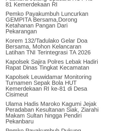
81 Kemerdekaan RI
Pemko Payakumbuh Luncurkan
GEMPITA Bersama,Dorong
Ketahanan Pangan Dari
Pekarangan
Korem 132/Tadulako Gelar Doa
Bersama, Mohon Kelancaran
Latihan TNI Terintegrasi TA 2026
Kapolsek Sajira Polres Lebak Hadiri
Rapat Dinas Tingkat Kecamatan
Kapolsek Leuwidamar Monitoring
Turnamen Sepak Bola HUT
Kemerdekaan RI ke-81 di Desa
Cisimeut
Ulama Hadis Maroko Kagumi Jejak
Peradaban Kesultanan Siak, Ziarahi
Makam Sultan hingga Pendiri
Pekanbaru
Pemko Payakumbuh Dukung