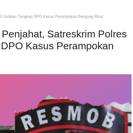
OKU Selatan Tangkap DPO Kasus Perampokan Berujung Maut
Penjahat, Satreskrim Polres
p DPO Kasus Perampokan