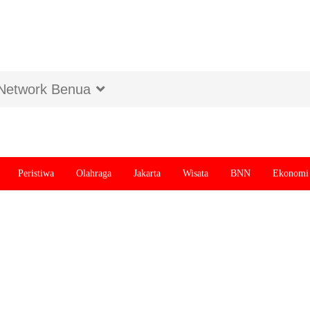
Network Benua
Peristiwa
Olahraga
Jakarta
Wisata
BNN
Ekonomi