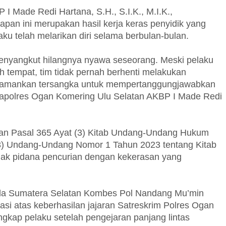
 Made Redi Hartana, S.H., S.I.K., M.I.K.,
an ini merupakan hasil kerja keras penyidik yang
u telah melarikan diri selama berbulan-bulan.
 menyangkut hilangnya nyawa seseorang. Meski pelaku
h tempat, tim tidak pernah berhenti melakukan
ngamankan tersangka untuk mempertanggungjawabkan
Kapolres Ogan Komering Ulu Selatan AKBP I Made Redi
ngan Pasal 365 Ayat (3) Kitab Undang-Undang Hukum
3) Undang-Undang Nomor 1 Tahun 2023 tentang Kitab
dak pidana pencurian dengan kekerasan yang
da Sumatera Selatan Kombes Pol Nandang Mu’min
asi atas keberhasilan jajaran Satreskrim Polres Ogan
gkap pelaku setelah pengejaran panjang lintas