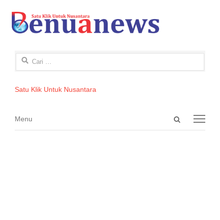
Cari
untuk:
Satu Klik Untuk Nusantara
Open
Menu
Menu
search
panel