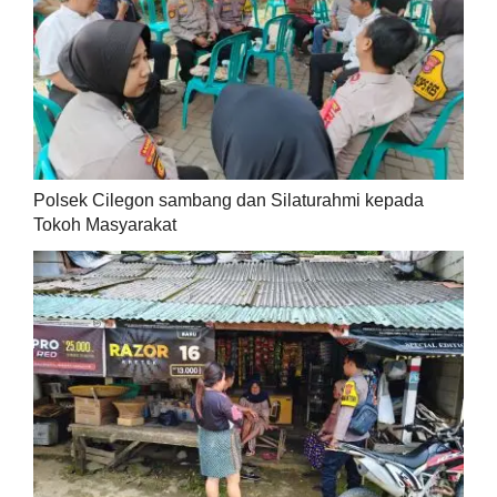
Polsek Cilegon sambang dan Silaturahmi kepada
Tokoh Masyarakat