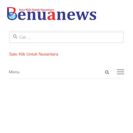
Cari
untuk:
Satu Klik Untuk Nusantara
Open
Menu
Menu
search
panel