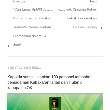
Navigasi
Previous
Next
Previous
Next
“Curi Emas Rp503 Juta di
Kapolsek Cimarga Polres
pos
post:
post:
Rumah Kosong, Pelaku
Lebak Laksanakan
Ternyata Paman Korban
Tarawih Keliling
Diamankan dalam 24
Jam!”
You may also like...
Kapolda sumsel siapkan 100 personel tambahan
pemadaman Kebakaran lahan dan Hutan di
kabupaten OKI