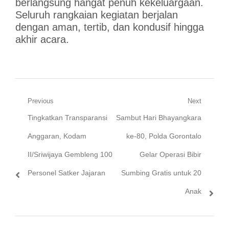
berlangsung hangat penuh kekeluargaan.
Seluruh rangkaian kegiatan berjalan
dengan aman, tertib, dan kondusif hingga
akhir acara.
Navigasi
Previous
Next
Previous
Next
Tingkatkan Transparansi
Sambut Hari Bhayangkara
pos
post:
post:
Anggaran, Kodam
ke-80, Polda Gorontalo
II/Sriwijaya Gembleng 100
Gelar Operasi Bibir
Personel Satker Jajaran
Sumbing Gratis untuk 20
Anak