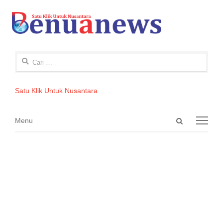
Cari
untuk:
Satu Klik Untuk Nusantara
Open
Menu
Menu
search
panel