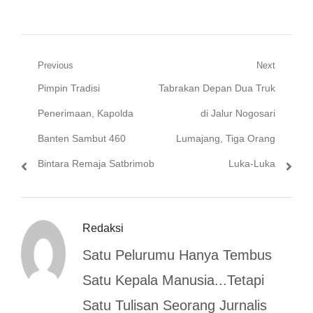
Navigasi
Previous
Next
Previous
Next
Pimpin Tradisi
Tabrakan Depan Dua Truk
pos
post:
post:
Penerimaan, Kapolda
di Jalur Nogosari
Banten Sambut 460
Lumajang, Tiga Orang
Bintara Remaja Satbrimob
Luka-Luka
Redaksi
Satu Pelurumu Hanya Tembus
Satu Kepala Manusia...Tetapi
Satu Tulisan Seorang Jurnalis