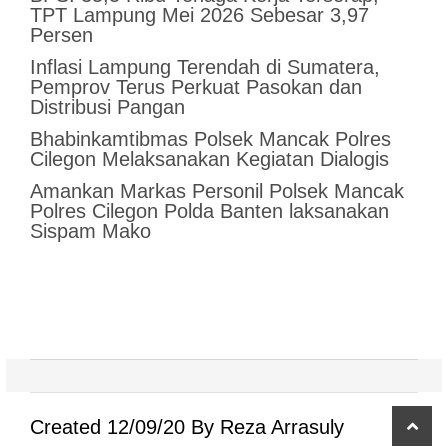
TPT Lampung Mei 2026 Sebesar 3,97
Persen
Inflasi Lampung Terendah di Sumatera,
Pemprov Terus Perkuat Pasokan dan
Distribusi Pangan
Bhabinkamtibmas Polsek Mancak Polres
Cilegon Melaksanakan Kegiatan Dialogis
Amankan Markas Personil Polsek Mancak
Polres Cilegon Polda Banten laksanakan
Sispam Mako
scro
Created 12/09/20 By Reza Arrasuly