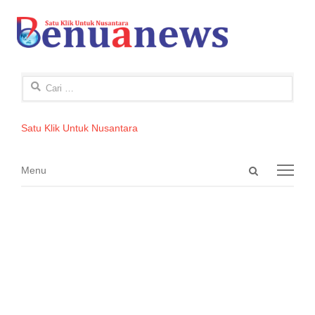
Cari
untuk:
Satu Klik Untuk Nusantara
Open
Menu
Menu
search
panel