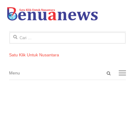
Cari
untuk:
Satu Klik Untuk Nusantara
Open
Menu
Menu
search
panel