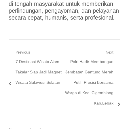
di tengah masyarakat untuk memberikan
perlindungan, pengayoman, dan pelayanan
secara cepat, humanis, serta profesional.
Navigasi
Previous
Next
Previous
Next
7 Destinasi Wisata Alam
Polri Hadir Membangun
pos
post:
post:
Takalar Siap Jadi Magnet
Jembatan Gantung Merah
Wisata Sulawesi Selatan
Putih Presisi Bersama
Warga di Kec. Cigemblong
Kab.Lebak