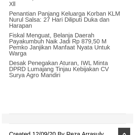
Xll
Penantian Panjang Keluarga Korban KLM
Nurul Salsa: 27 Hari Diliputi Duka dan
Harapan
Fiskal Menguat, Belanja Daerah
Payakumbuh Naik Jadi Rp 879,50 M
Pemko Janjikan Manfaat Nyata Untuk
Warga
Desak Penegakan Aturan, IWL Minta
DPRD Lumajang Tinjau Kebijakan CV
Surya Agro Mandiri
scro
Created 12/09/20 By Reza Arrasuly