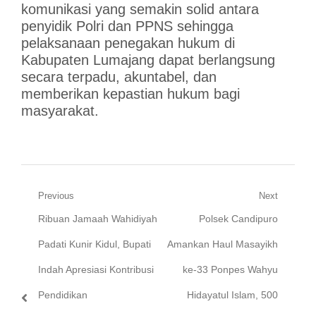
komunikasi yang semakin solid antara
penyidik Polri dan PPNS sehingga
pelaksanaan penegakan hukum di
Kabupaten Lumajang dapat berlangsung
secara terpadu, akuntabel, dan
memberikan kepastian hukum bagi
masyarakat.
Navigasi
Previous
Next
Previous
Next
Ribuan Jamaah Wahidiyah
Polsek Candipuro
pos
post:
post:
Padati Kunir Kidul, Bupati
Amankan Haul Masayikh
Indah Apresiasi Kontribusi
ke-33 Ponpes Wahyu
Pendidikan
Hidayatul Islam, 500