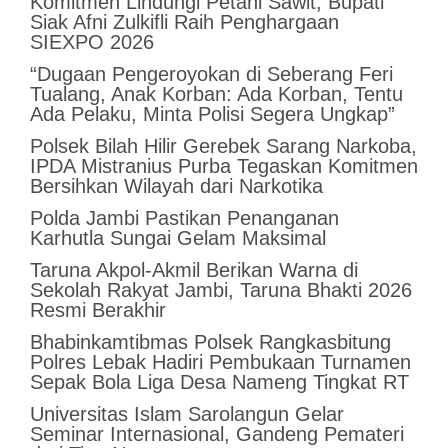
Komitmen Lindungi Petani Sawit, Bupati
Siak Afni Zulkifli Raih Penghargaan
SIEXPO 2026
“Dugaan Pengeroyokan di Seberang Feri
Tualang, Anak Korban: Ada Korban, Tentu
Ada Pelaku, Minta Polisi Segera Ungkap”
Polsek Bilah Hilir Gerebek Sarang Narkoba,
IPDA Mistranius Purba Tegaskan Komitmen
Bersihkan Wilayah dari Narkotika
Polda Jambi Pastikan Penanganan
Karhutla Sungai Gelam Maksimal
Taruna Akpol-Akmil Berikan Warna di
Sekolah Rakyat Jambi, Taruna Bhakti 2026
Resmi Berakhir
Bhabinkamtibmas Polsek Rangkasbitung
Polres Lebak Hadiri Pembukaan Turnamen
Sepak Bola Liga Desa Nameng Tingkat RT
Universitas Islam Sarolangun Gelar
Seminar Internasional, Gandeng Pemateri