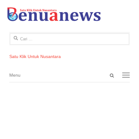
Cari
untuk:
Satu Klik Untuk Nusantara
Open
Menu
Menu
search
panel