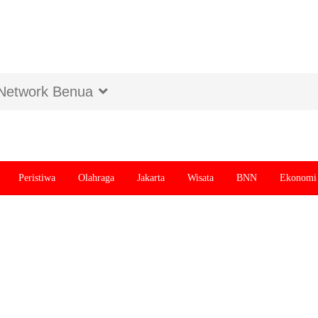
Network Benua
Peristiwa
Olahraga
Jakarta
Wisata
BNN
Ekonomi