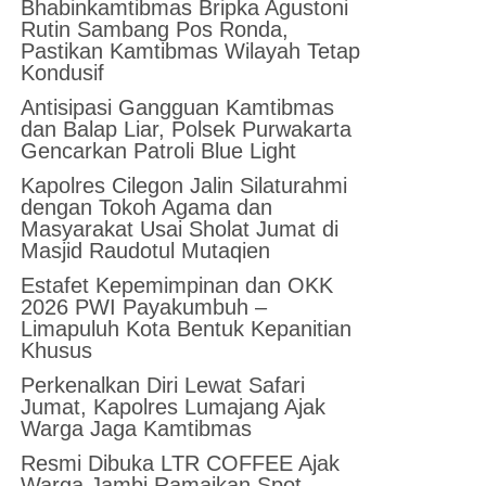
Bhabinkamtibmas Bripka Agustoni
Rutin Sambang Pos Ronda,
Pastikan Kamtibmas Wilayah Tetap
Kondusif
Antisipasi Gangguan Kamtibmas
dan Balap Liar, Polsek Purwakarta
Gencarkan Patroli Blue Light
Kapolres Cilegon Jalin Silaturahmi
dengan Tokoh Agama dan
Masyarakat Usai Sholat Jumat di
Masjid Raudotul Mutaqien
Estafet Kepemimpinan dan OKK
2026 PWI Payakumbuh –
Limapuluh Kota Bentuk Kepanitian
Khusus
Perkenalkan Diri Lewat Safari
Jumat, Kapolres Lumajang Ajak
Warga Jaga Kamtibmas
Resmi Dibuka LTR COFFEE Ajak
Warga Jambi Ramaikan Spot