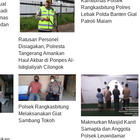
Kamtibmas Polsek
uat
Rangkasbitung Polres
jadi
Lebak Polda Banten Giat
bmas
Patroli Malam
 dan
Ratusan Personel
Disiagakan, Polresta
Tangerang Amankan
Haul Akbar di Ponpes Al-
Istiqlaliyah Cilongok
Polsek Rangkasbitung
Melaksanakan Giat
Sambang Tokoh
Makmurkan Masjid Kanit
Samapta dan Anggota
Polsek Leuwidamar
kukan