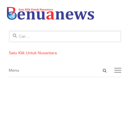
Cari
untuk:
Satu Klik Untuk Nusantara
Open
Menu
Menu
search
panel