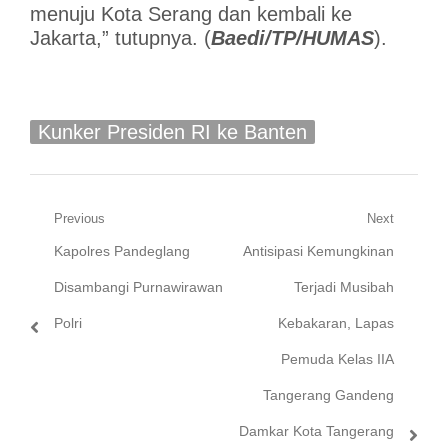
menuju Kota Serang dan kembali ke
Jakarta,” tutupnya. (
Baedi/TP/HUMAS
).
Kunker Presiden RI ke Banten
Navigasi
Previous
Next
Previous
Next
Kapolres Pandeglang
Antisipasi Kemungkinan
pos
post:
post:
Disambangi Purnawirawan
Terjadi Musibah
Polri
Kebakaran, Lapas
Pemuda Kelas IIA
Tangerang Gandeng
Damkar Kota Tangerang