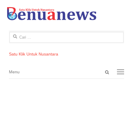
Cari
untuk:
Satu Klik Untuk Nusantara
Open
Menu
Menu
search
panel