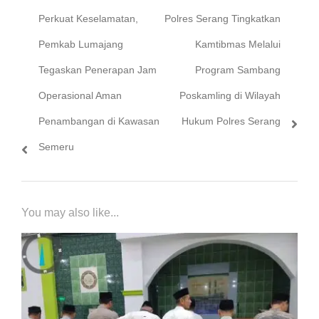
Previous
Next
Perkuat Keselamatan,
Polres Serang Tingkatkan
pos
post:
post:
Pemkab Lumajang
Kamtibmas Melalui
Tegaskan Penerapan Jam
Program Sambang
Operasional Aman
Poskamling di Wilayah
Penambangan di Kawasan
Hukum Polres Serang
Semeru
You may also like...