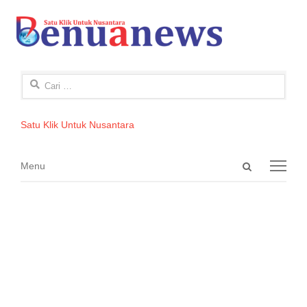
Cari
untuk:
Satu Klik Untuk Nusantara
Open
Menu
Menu
search
panel