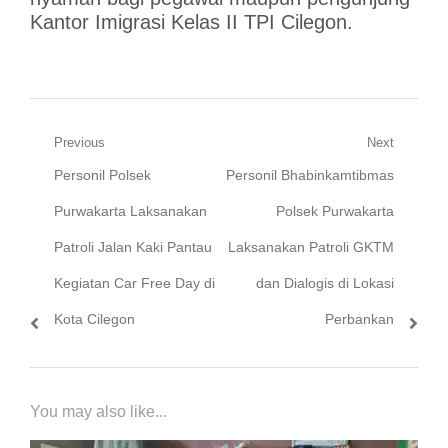
Kantor Imigrasi Kelas II TPI Cilegon.
Navigasi
Previous
Next
Previous
Next
Personil Polsek
Personil Bhabinkamtibmas
pos
post:
post:
Purwakarta Laksanakan
Polsek Purwakarta
Patroli Jalan Kaki Pantau
Laksanakan Patroli GKTM
Kegiatan Car Free Day di
dan Dialogis di Lokasi
Kota Cilegon
Perbankan
You may also like...