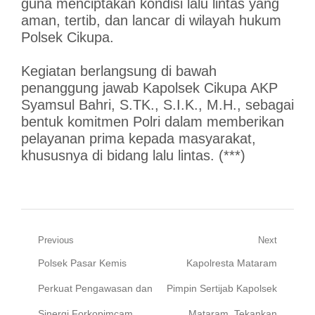
guna menciptakan kondisi lalu lintas yang
aman, tertib, dan lancar di wilayah hukum
Polsek Cikupa.
Kegiatan berlangsung di bawah
penanggung jawab Kapolsek Cikupa AKP
Syamsul Bahri, S.TK., S.I.K., M.H., sebagai
bentuk komitmen Polri dalam memberikan
pelayanan prima kepada masyarakat,
khususnya di bidang lalu lintas. (***)
Navigasi
Previous
Next
Previous
Next
Polsek Pasar Kemis
Kapolresta Mataram
pos
post:
post:
Perkuat Pengawasan dan
Pimpin Sertijab Kapolsek
Sinergi Forkopimcam
Mataram, Tekankan