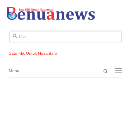
Cari
untuk:
Satu Klik Untuk Nusantara
Open
Menu
Menu
search
panel