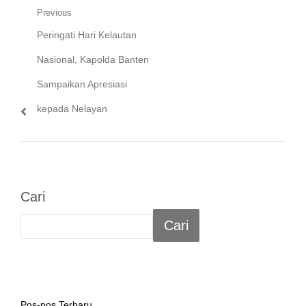
Navigasi
Previous
Previous
Peringati Hari Kelautan
pos
post:
Nasional, Kapolda Banten
Sampaikan Apresiasi
kepada Nelayan
Cari
Cari
Pos-pos Terbaru