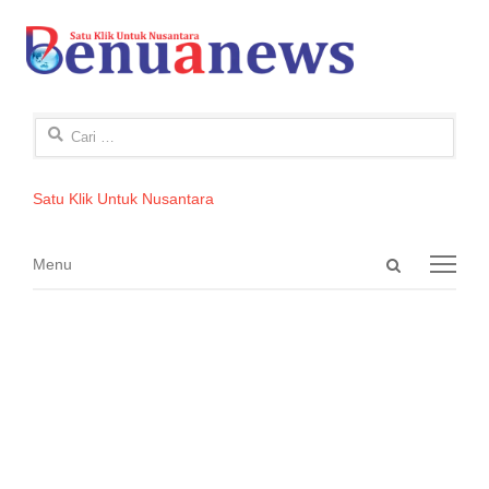
Cari
untuk:
Satu Klik Untuk Nusantara
Open
Menu
Menu
search
panel