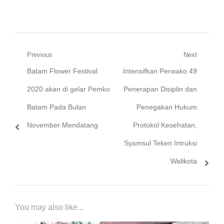
Navigasi
Previous
Next
Previous
Next
Batam Flower Festival
Intensifkan Perwako 49
pos
post:
post:
2020 akan di gelar Pemko
Penerapan Disiplin dan
Batam Pada Bulan
Penegakan Hukum
November Mendatang
Protokol Kesehatan,
Syamsul Teken Intruksi
Walikota
You may also like...