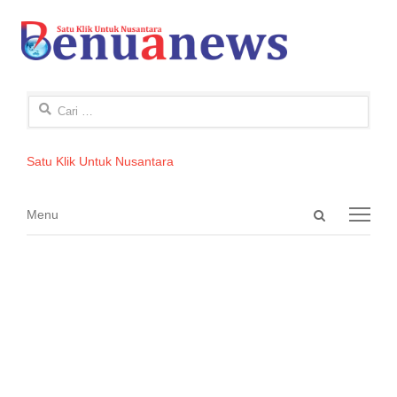
Cari
untuk:
Satu Klik Untuk Nusantara
Open
Menu
Menu
search
panel