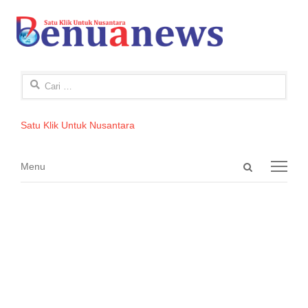
Cari
untuk:
Satu Klik Untuk Nusantara
Open
Menu
Menu
search
panel