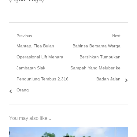
Navigasi
Previous
Next
Previous
Next
Mantap, Tiga Bulan
Babinsa Bersama Warga
pos
post:
post:
Operasional Lift Menara
Bersihkan Tumpukan
Jambatan Siak
Sampah Yang Meluber ke
Pengunjung Tembus 2.316
Badan Jalan
Orang
You may also like...