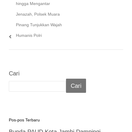
post:
hingga Mengantar
Jenazah, Polsek Muara
Pinang Tunjukkan Wajah
Humanis Polri
Cari
Cari
Pos-pos Terbaru
Bunda PAUD Kota Jambi Dampingi