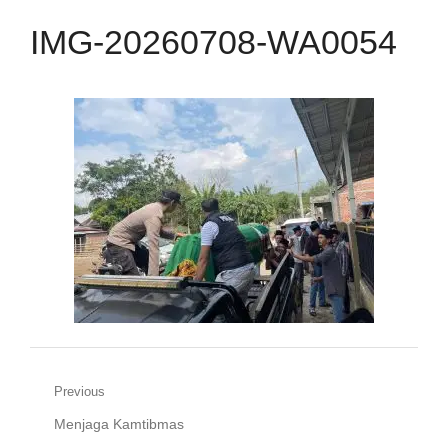
IMG-20260708-WA0054
Navigasi
Previous
Previous
Menjaga Kamtibmas
pos