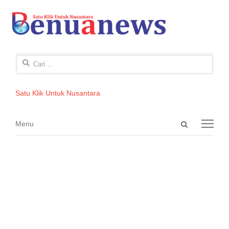
Cari
untuk:
Satu Klik Untuk Nusantara
Open
Menu
Menu
search
panel