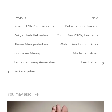
Navigasi
Previous
Next
Previous
Next
Sinergi TNI-Polri Bersama
Buka Tanjung karang
pos
post:
post:
Rakyat Jadi Kekuatan
Youth Day 2026, Purnama
Utama Mengantarkan
Wulan Sari Dorong Anak
Indonesia Menuju
Muda Jadi Agen
Kemajuan yang Aman dan
Perubahan
Berkelanjutan
You may also like...