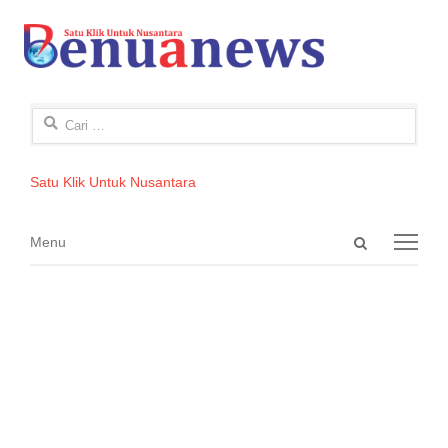
Cari
untuk:
Satu Klik Untuk Nusantara
Open
Menu
Menu
search
panel