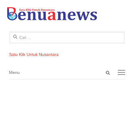
Cari
untuk:
Satu Klik Untuk Nusantara
Open
Menu
Menu
search
panel