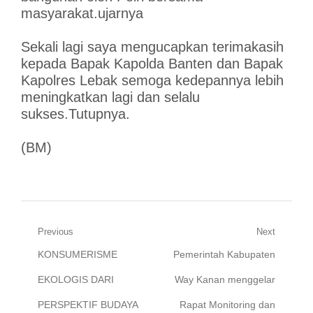
masyarakat.ujarnya
Sekali lagi saya mengucapkan terimakasih
kepada Bapak Kapolda Banten dan Bapak
Kapolres Lebak semoga kedepannya lebih
meningkatkan lagi dan selalu
sukses.Tutupnya.
(BM)
Navigasi
Previous
Next
Previous
Next
KONSUMERISME
Pemerintah Kabupaten
pos
post:
post:
EKOLOGIS DARI
Way Kanan menggelar
PERSPEKTIF BUDAYA
Rapat Monitoring dan