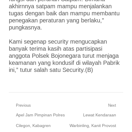
akhirnnya satpam mampu menjalankan
tugas dengan baik dan mampu membantu
penegakan peraturan yang berlaku,”
pungkasnya.
Kami segenap security mengucapkan
banyak terima kasih atas partisipasi
anggota Polsek Bojonegara turut menjaga
keamanan yang kondusif di wilayah Pabrik
ini,” tutur salah satu Security.(B)
Navigasi
Previous
Next
Previous
Next
Apel Jam Pimpinan Polres
Lewat Kendaraan
pos
post:
post:
Cilegon, Kabagren
Warbinling, Kanit Provost