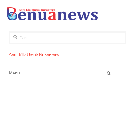
Cari
untuk:
Satu Klik Untuk Nusantara
Open
Menu
Menu
search
panel