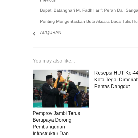
Navigasi
Previous
Previous
Bupati Batanghari M. Fadhil arif: Peran Da’i Sanga
pos
post:
Penting Mengentaskan Buta Aksara Baca Tulis Hu
AL’QURAN
You may also like...
Resepsi HUT Ke-4
Kota Tegal Dimeria
Pentas Dangdut
Pemprov Jambi Terus
Berupaya Dorong
Pembangunan
Infrastruktur Dan