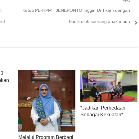
Next
Next
t
Ketua PB-HPMT JENEPONTO Inggin Di Tikam dengan
post:
ruf
Badik oleh seorang anak muda
43
hkan
*Jadikan Perbedaan
Sebagai Kekuatan*
Melalui Program Berbagi