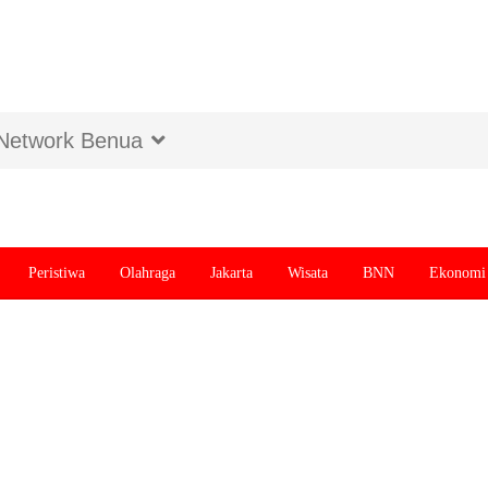
Network Benua
Peristiwa
Olahraga
Jakarta
Wisata
BNN
Ekonomi