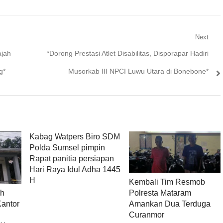
Next
Next
ajah
*Dorong Prestasi Atlet Disabilitas, Disporapar Hadiri
post:
g*
Musorkab III NPCI Luwu Utara di Bonebone*
Kabag Watpers Biro SDM
Polda Sumsel pimpin
Rapat panitia persiapan
Hari Raya Idul Adha 1445
H
Kembali Tim Resmob
Polresta Mataram
ih
Amankan Dua Terduga
Kantor
Curanmor
l