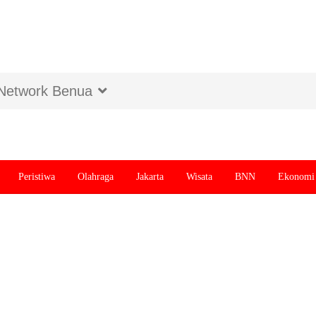
Network Benua
Peristiwa
Olahraga
Jakarta
Wisata
BNN
Ekonomi