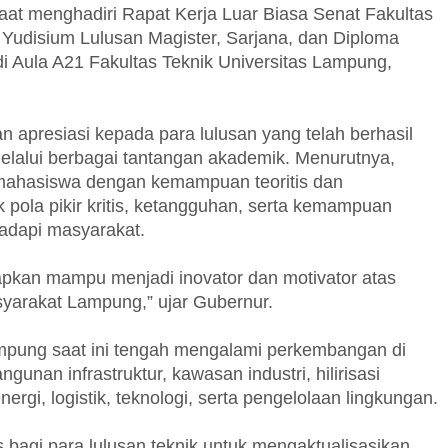
at menghadiri Rapat Kerja Luar Biasa Senat Fakultas
Yudisium Lulusan Magister, Sarjana, dan Diploma
i Aula A21 Fakultas Teknik Universitas Lampung,
apresiasi kepada para lulusan yang telah berhasil
melalui berbagai tantangan akademik. Menurutnya,
 mahasiswa dengan kemampuan teoritis dan
k pola pikir kritis, ketangguhan, serta kemampuan
adapi masyarakat.
rapkan mampu menjadi inovator dan motivator atas
yarakat Lampung,” ujar Gubernur.
mpung saat ini tengah mengalami perkembangan di
gunan infrastruktur, kawasan industri, hilirisasi
ergi, logistik, teknologi, serta pengelolaan lingkungan.
 bagi para lulusan teknik untuk mengaktualisasikan