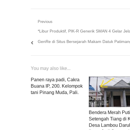
Navigasi
Previous
Previous
*Libur Produktif, PIK-R Generik SMAN 4 Gelar Jel
pos
post:
GenRe di Situs Bersejarah Makam Datuk Patiman
You may also like...
Panen raya padi, Cakra
Buana IP, 200. Kelompok
tani Pinang Muda, Pali.
Bendera Merah Put
Setengah Tiang di 
Desa Lambou Daru